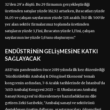
32’den 29’a düştü. Bu 29 firmanın gerçekleştirdiği
üretimden satışlar yüzde 162,92 artarken, ihracatları yüzde
14,05 ve çalışan sayılarının yüzde 7,01 azaldı. İSO ilk 500’de
yer alan sektör firmalarımız toplamda üretimden
satışların yüzde 3,1’ini, ihracatın yüzde 1,1’ini, çalışan
sayılarının ise yüzde 1,6’sını oluşturuyor.”
ENDÜSTRİNİN GELİŞMESİNE KATKI
SAĞLAYACAK
ASD’nin pandemiden önce 2019 yılında ilk kez düzenlediği
‘Sürdürülebilir Ambalaj & Döngüsel Ekonomi’ temalı
kongrenin ardından, 7-8 Aralık tarihlerinde de İstanbul’da
‘ASD Ambalaj Kongresi 2023 – II. Uluslararası Ambalaj
Sanayi Kongresi’ni düzenlemeye hazırladıklarını dile
getiren Zeki Sarıbekir, “Ambalaj sanayi ve sektörünü
destekleyen üretim dallarını, araştırmacıları, öğrencileri,