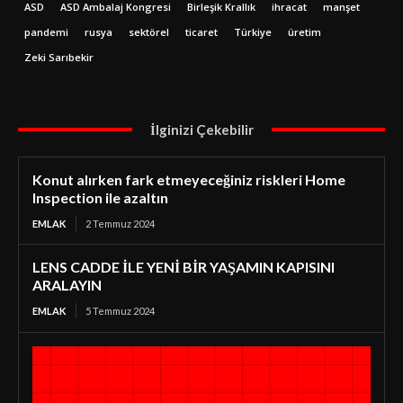
ASD
ASD Ambalaj Kongresi
Birleşik Krallık
ihracat
manşet
pandemi
rusya
sektörel
ticaret
Türkiye
üretim
Zeki Sarıbekir
İlginizi Çekebilir
Konut alırken fark etmeyeceğiniz riskleri Home
Inspection ile azaltın
EMLAK
2 Temmuz 2024
LENS CADDE İLE YENİ BİR YAŞAMIN KAPISINI
ARALAYIN
EMLAK
5 Temmuz 2024