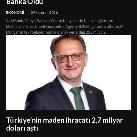
Banka Oldu
EKONOMI
29 Haziran 2026
VakıfBank, Dünya Bankası Grubu bünyesinde faaliyet gösteren
Multilateral Investment Guarantee Agency (MIGA) garantisi altında JP
Morgan’ın tek fonlayıcı banka olarak yer aldığı 250 milyon...
Türkiye’nin maden ihracatı 2,7 milyar
doları aştı