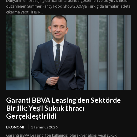
Dünyanın en prestijli gıda fuarları arasında gösterilen ve bu yıl 70'incisi
düzenlenen Summer Fancy Food Show 2026'ya Türk gıda firmaları adeta
çıkarma yaptı. İHBİR...
Garanti BBVA Leasing’den Sektörde
Bir İlk: Yeşil Sukuk İhracı
Gerçekleştirildi
EKONOMI
1 Temmuz 2026
Garanti BBVA Leasing, fon kullanıcısı olarak yer aldığı yeşil sukuk