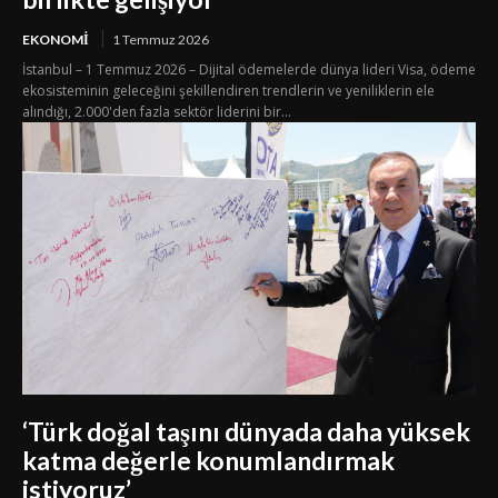
EKONOMI
1 Temmuz 2026
İstanbul – 1 Temmuz 2026 – Dijital ödemelerde dünya lideri Visa, ödeme
ekosisteminin geleceğini şekillendiren trendlerin ve yeniliklerin ele
alındığı, 2.000'den fazla sektör liderini bir...
‘Türk doğal taşını dünyada daha yüksek
katma değerle konumlandırmak
istiyoruz’