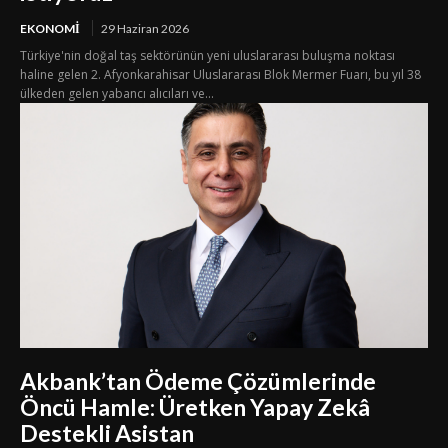
EKONOMI
29 Haziran 2026
Türkiye'nin doğal taş sektörünün yeni uluslararası buluşma noktası
haline gelen 2. Afyonkarahisar Uluslararası Blok Mermer Fuarı, bu yıl 38
ülkeden gelen yabancı alıcıları ve...
Akbank’tan Ödeme Çözümlerinde
Öncü Hamle: Üretken Yapay Zekâ
Destekli Asistan