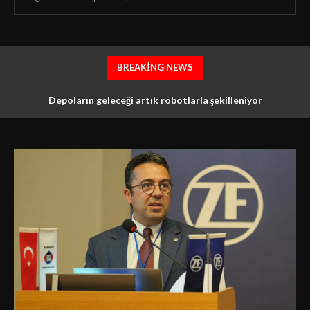
BREAKING NEWS
İstanbul İl Millî Eğitim Müdürlüğü ve İTHİB’denTürkiye’nin en
Depoların geleceği artık robotlarla şekilleniyor
köklü tekstil meslek lisesi için ortak vizyon