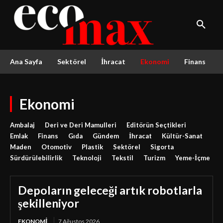
Ana Sayfa
Sektörel
İhracat
Ekonomi
Finans
Ekonomi
Ambalaj
Deri ve Deri Mamulleri
Editörün Seçtikleri
Emlak
Finans
Gıda
Gündem
İhracat
Kültür-Sanat
Maden
Otomotiv
Plastik
Sektörel
Sigorta
Sürdürülebilirlik
Teknoloji
Tekstil
Turizm
Yeme-İçme
Depoların geleceği artık robotlarla
şekilleniyor
EKONOMI
7 Ağustos 2026