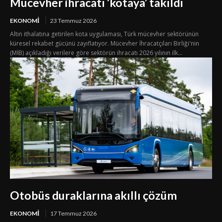
Mücevher ihracatı ‘kotaya’ takıldı
EKONOMI
23 Temmuz 2026
Altın ithalatına getirilen kota uygulaması, Türk mücevher sektörünün
küresel rekabet gücünü zayıflatıyor. Mücevher İhracatçıları Birliği'nin
(MİB) açıkladığı verilere göre sektörün ihracatı 2026 yılının ilk...
Otobüs duraklarına akıllı çözüm
EKONOMI
17 Temmuz 2026