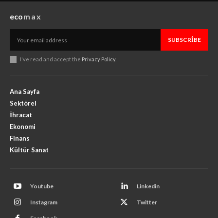
eco
max
SUBSCRIBE
I've read and accept the
Privacy Policy
.
Ana Sayfa
Sektörel
İhracat
Ekonomi
Finans
Kültür Sanat
Youtube
Linkedin
Instagram
Twitter