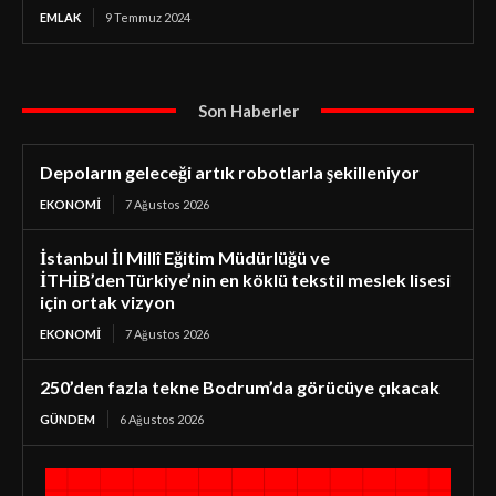
EMLAK
9 Temmuz 2024
Son Haberler
Depoların geleceği artık robotlarla şekilleniyor
EKONOMI
7 Ağustos 2026
İstanbul İl Millî Eğitim Müdürlüğü ve
İTHİB’denTürkiye’nin en köklü tekstil meslek lisesi
için ortak vizyon
EKONOMI
7 Ağustos 2026
250’den fazla tekne Bodrum’da görücüye çıkacak
GÜNDEM
6 Ağustos 2026