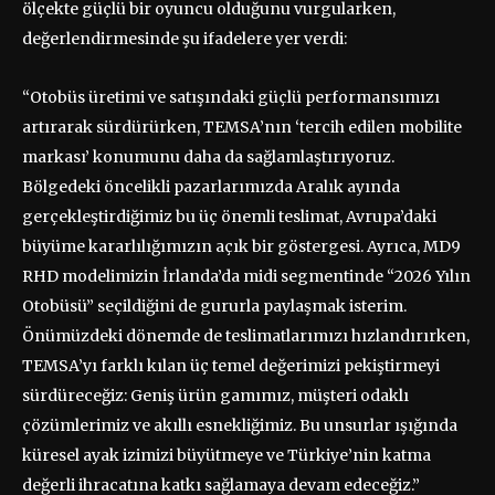
ölçekte güçlü bir oyuncu olduğunu vurgularken,
değerlendirmesinde şu ifadelere yer verdi:
“Otobüs üretimi ve satışındaki güçlü performansımızı
artırarak sürdürürken, TEMSA’nın ‘tercih edilen mobilite
markası’ konumunu daha da sağlamlaştırıyoruz.
Bölgedeki öncelikli pazarlarımızda Aralık ayında
gerçekleştirdiğimiz bu üç önemli teslimat, Avrupa’daki
büyüme kararlılığımızın açık bir göstergesi. Ayrıca, MD9
RHD modelimizin İrlanda’da midi segmentinde “2026 Yılın
Otobüsü” seçildiğini de gururla paylaşmak isterim.
Önümüzdeki dönemde de teslimatlarımızı hızlandırırken,
TEMSA’yı farklı kılan üç temel değerimizi pekiştirmeyi
sürdüreceğiz: Geniş ürün gamımız, müşteri odaklı
çözümlerimiz ve akıllı esnekliğimiz. Bu unsurlar ışığında
küresel ayak izimizi büyütmeye ve Türkiye’nin katma
değerli ihracatına katkı sağlamaya devam edeceğiz.”