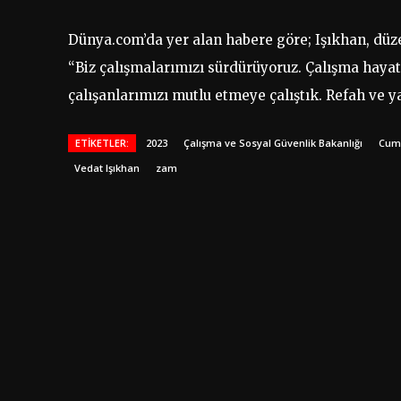
Dünya.com’da yer alan habere göre; Işıkhan, düze
“Biz çalışmalarımızı sürdürüyoruz. Çalışma hayatı
çalışanlarımızı mutlu etmeye çalıştık. Refah ve y
ETIKETLER:
2023
Çalışma ve Sosyal Güvenlik Bakanlığı
Cumh
Vedat Işıkhan
zam