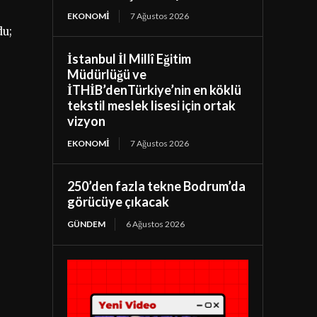
EKONOMI
7 Ağustos 2026
du;
İstanbul İl Millî Eğitim
Müdürlüğü ve
İTHİB’denTürkiye’nin en köklü
tekstil meslek lisesi için ortak
vizyon
EKONOMI
7 Ağustos 2026
250’den fazla tekne Bodrum’da
görücüye çıkacak
GÜNDEM
6 Ağustos 2026