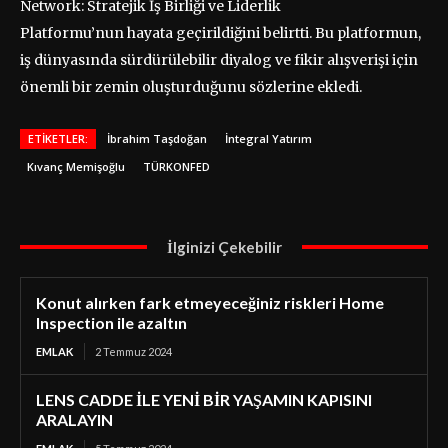
Network: Stratejik İş Birliği ve Liderlik
Platformu’nun
hayata geçirildiğini belirtti. Bu platformun,
iş dünyasında sürdürülebilir diyalog ve fikir alışverişi için
önemli bir zemin oluşturduğunu sözlerine ekledi.
ETIKETLER:
İbrahim Taşdoğan
İntegral Yatırım
Kıvanç Memişoğlu
TÜRKONFED
İlginizi Çekebilir
Konut alırken fark etmeyeceğiniz riskleri Home
Inspection ile azaltın
EMLAK
2 Temmuz 2024
LENS CADDE İLE YENİ BİR YAŞAMIN KAPISINI
ARALAYIN