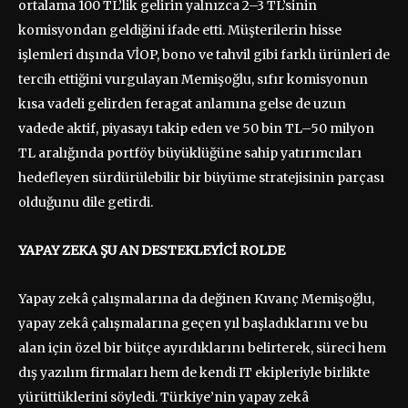
ortalama 100 TL’lik gelirin yalnızca 2–3 TL’sinin
komisyondan geldiğini ifade etti. Müşterilerin hisse
işlemleri dışında VİOP, bono ve tahvil gibi farklı ürünleri de
tercih ettiğini vurgulayan Memişoğlu, sıfır komisyonun
kısa vadeli gelirden feragat anlamına gelse de uzun
vadede aktif, piyasayı takip eden ve 50 bin TL–50 milyon
TL aralığında portföy büyüklüğüne sahip yatırımcıları
hedefleyen sürdürülebilir bir büyüme stratejisinin parçası
olduğunu dile getirdi.
YAPAY ZEKA ŞU AN DESTEKLEYİCİ ROLDE
Yapay zekâ çalışmalarına da değinen Kıvanç Memişoğlu,
yapay zekâ çalışmalarına geçen yıl başladıklarını ve bu
alan için özel bir bütçe ayırdıklarını belirterek, süreci hem
dış yazılım firmaları hem de kendi IT ekipleriyle birlikte
yürüttüklerini söyledi. Türkiye’nin yapay zekâ