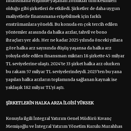
finansmana erişimde yaşanan zorluklar tüm kesimleri
olduğu gibi şirketleri de etkiledi. Şirketler de daha uygun
maliyetlerle finansmana erişebilmek için farklı
enstrümanlara yöneldi. Bu konuda en çok tercih edilen
yöntemler arasında da halka arzlar, tahvil ve bono
ihraçları yer aldı. Her ne kadar 2025 yılında önceki yıllara
göre halka arz sayısında düşüş yaşansa da halka arz
yoluyla elde edilen finansman miktarı 18 şirkette 45 milyar
TL seviyelerine ulaştı. 2024’te 33 şirket halka arz olurken
bu rakam 57 milyar TL seviyelerindeydi. 2023’ten bu yana
yapılan halka arzların toplamında sağlanan kaynak ise
yaklaşık 182 milyar TL’yi aştı.
ŞİRKETLERİN HALKA ARZA İLGİSİ YÜKSEK
Konuyla ilgili İntegral Yatırım Genel Müdürü Kıvanç
Memişoğlu ve İntegral Yatırım Yönetim Kurulu Murahhas