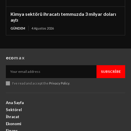
Kimya sektörü ihracatı temmuzda 3 milyar doları
aştı
GÜNDEM
4 Ağustos 2026
eco
max
SUBSCRIBE
I've read and accept the
Privacy Policy
.
Ana Sayfa
Sektörel
İhracat
Ekonomi
Finans