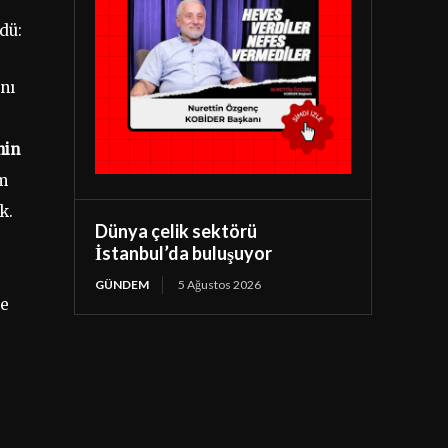
dü:
nı
nin
ım
k.
Dünya çelik sektörü
İstanbul’da buluşuyor
GÜNDEM
5 Ağustos 2026
ne