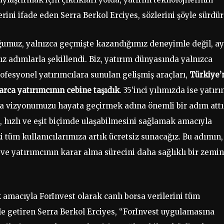
rini ifade eden Serra Berkol Erciyes, sözlerini şöyle sürdür
luğumuz, yalnızca geçmişte kazandığımız deneyimle değil, ay
z adımlarla şekillendi. Biz, yatırım dünyasında yalnızca
ofesyonel yatırımcılara sunulan gelişmiş araçları,
Türkiye’
arca yatırımcının cebine taşıdık
. 35’inci yılımızda ise yatır
ılma vizyonumuzu hayata geçirmek adına önemli bir adım attı
 hızlı ve eşit biçimde ulaşabilmesini sağlamak amacıyla
 tüm kullanıcılarımıza artık ücretsiz sunacağız. Bu adımın,
e yatırımcının karar alma sürecini daha sağlıklı bir zemi
 amacıyla ForInvest olarak canlı borsa verilerini tüm
ile getiren Serra Berkol Erciyes, “ForInvest uygulamasına