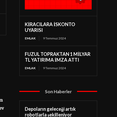
KİRACILARA İSKONTO
UYARISI
EMLAK
9 Temmuz 2024
FUZUL TOPRAKTAN 1 MİLYAR
TL YATIRIMA İMZA ATTI
EMLAK
9 Temmuz 2024
Son Haberler
um
ev
Depoların geleceği artık
robotlarla şekilleniyor
,