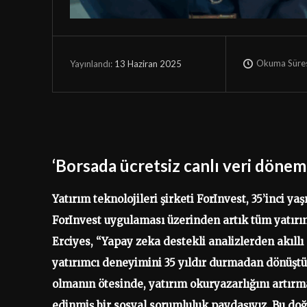
Okuma Süres
13 Haziran 2025
Yayınlandı:
‘Borsada ücretsiz canlı veri dönemi
Yatırım teknolojileri şirketi ForInvest, 35’inci yaş
ForInvest uygulaması üzerinden artık tüm yatırım
Erciyes, “Yapay zeka destekli analizlerden akıll
yatırımcı deneyimini 35 yıldır durmadan dönüştür
olmanın ötesinde, yatırım okuryazarlığını artırma
edinmiş bir sosyal sorumluluk paydaşıyız. Bu doğ