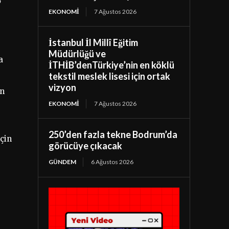
EKONOMI
7 Ağustos 2026
İstanbul İl Millî Eğitim
Müdürlüğü ve
a
İTHİB’denTürkiye’nin en köklü
tekstil meslek lisesi için ortak
vizyon
an
EKONOMI
7 Ağustos 2026
250’den fazla tekne Bodrum’da
için
görücüye çıkacak
GÜNDEM
6 Ağustos 2026