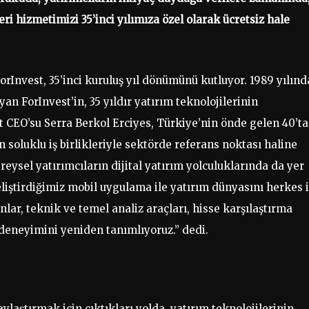
veri hizmetimizi 35’inci yılımıza özel olarak ücretsiz hale
ForInvest, 35’inci kuruluş yıl dönümünü kutluyor. 1989 yılınd
yan ForInvest’in, 35 yıldır yatırım teknolojilerinin
t CEO’su Serra Berkol Erciyes, Türkiye’nin önde gelen 40’t
 soluklu iş birlikleriyle sektörde referans noktası haline
reysel yatırımcıların dijital yatırım yolculuklarında da yer
Geliştirdiğimiz mobil uygulama ile yatırım dünyasını herkes 
onlar, teknik ve temel analiz araçları, hisse karşılaştırma
 deneyimini yeniden tanımlıyoruz.” dedi.
aylaştırmak için çıktıkları yolda, yatırım teknolojilerinin