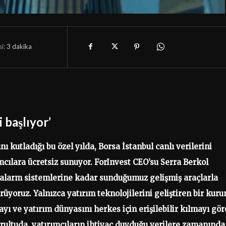
i:
3
dakika
 başlıyor’
ını kutladığı bu özel yılda, Borsa İstanbul canlı verilerini
cılara ücretsiz sunuyor. ForInvest CEO’su Serra Berkol
ı alarm sistemlerine kadar sunduğumuz gelişmiş araçlarla
üyoruz. Yalnızca yatırım teknolojilerini geliştiren bir kur
yı ve yatırım dünyasını herkes için erişilebilir kılmayı gör
rultuda, yatırımcıların ihtiyaç duyduğu verilere zamanında