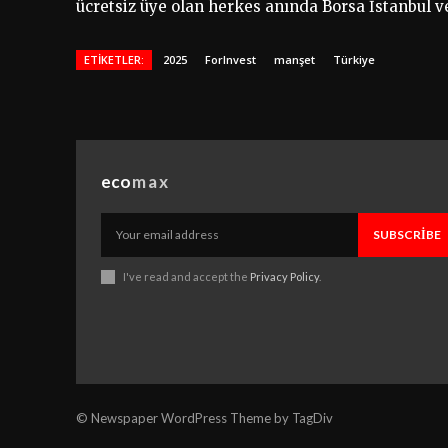
ücretsiz üye olan herkes anında Borsa İstanbul v
ETIKETLER:
2025
ForInvest
manşet
Türkiye
eco
max
SUBSCRIBE
I've read and accept the
Privacy Policy
.
© Newspaper WordPress Theme by TagDiv