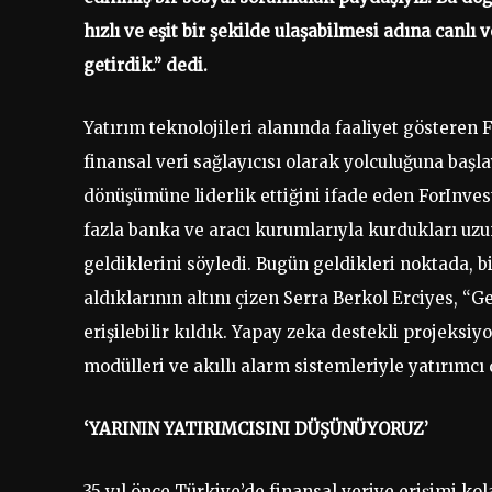
hızlı ve eşit bir şekilde ulaşabilmesi adına canlı 
getirdik.” dedi.
Yatırım teknolojileri alanında faaliyet gösteren 
finansal veri sağlayıcısı olarak yolculuğuna başla
dönüşümüne liderlik ettiğini ifade eden ForInves
fazla banka ve aracı kurumlarıyla kurdukları uzun
geldiklerini söyledi. Bugün geldikleri noktada, bi
aldıklarının altını çizen Serra Berkol Erciyes, “
erişilebilir kıldık. Yapay zeka destekli projeksiy
modülleri ve akıllı alarm sistemleriyle yatırımcı
‘YARININ YATIRIMCISINI DÜŞÜNÜYORUZ’
35 yıl önce Türkiye’de finansal veriye erişimi kol