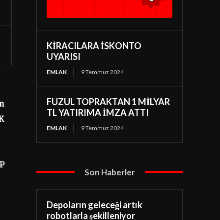
KİRACILARA İSKONTO
UYARISI
EMLAK
9 Temmuz 2024
FUZUL TOPRAKTAN 1 MİLYAR
on
TL YATIRIMA İMZA ATTI
AK
EMLAK
9 Temmuz 2024
OP
Son Haberler
Depoların geleceği artık
robotlarla şekilleniyor