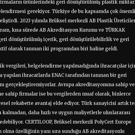
 firmaların ürünlerindeki geri dönüştürülmüş plastik miktar
lgelendirmesi gerekiyor. Türkiye de bu kapsamda çok öneml
iştirdi. 2023 yılında Brüksel merkezli AB Plastik Üreticiler
rogram, kısa sürede AB Akreditasyon Kurumu ve TÜRKAK
ri dönüştürülmüş içerik, geri dönüştürülebilirlik ve geri
if olarak tanınan iki programdan biri haline geldi.
ik vergileri, belgelendirme yapılmadığında ihracatçılar içi
a yapılan ihracatlarda ENAC tarafından tanınan bir geri
nı gerçekleştiremiyorlar. Avrupa akreditasyonuna sahip ve
sahip firmalar ise bu vergilerden muaf olarak, binlerce
sel rekabette avantaj elde ediyor. Türk sanayicisi artık te
 kalmadan, daha hızlı ve uygun maliyetlerle uluslararası
n edebiliyor. CERTILOOP, Brüksel merkezli PolyCert Europe
 olma özelliğinin yanı sıra sunduğu AB akreditasyonlu