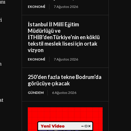
ını
EKONOMI
7 Ağustos 2026
i
i
İstanbul İl Millî Eğitim
Müdürlüğü ve
İTHİB’denTürkiye’nin en köklü
tekstil meslek lisesi için ortak
vizyon
EKONOMI
7 Ağustos 2026
n
250’den fazla tekne Bodrum’da
görücüye çıkacak
GÜNDEM
6 Ağustos 2026
st