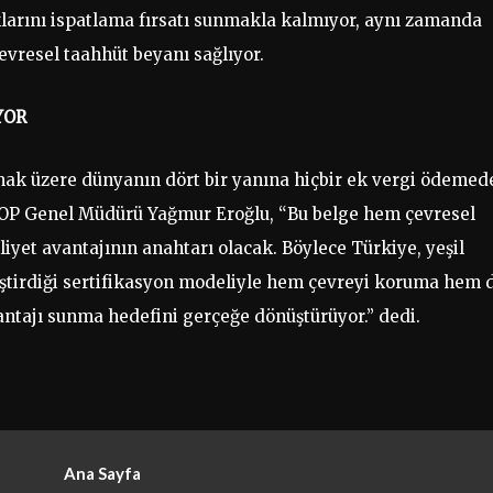
ıklarını ispatlama fırsatı sunmakla kalmıyor, aynı zamanda
çevresel taahhüt beyanı sağlıyor.
YOR
lmak üzere dünyanın dört bir yanına hiçbir ek vergi ödemed
OOP Genel Müdürü Yağmur Eroğlu, “Bu belge hem çevresel
yet avantajının anahtarı olacak. Böylece Türkiye, yeşil
iştirdiği sertifikasyon modeliyle hem çevreyi koruma hem 
antajı sunma hedefini gerçeğe dönüştürüyor.” dedi.
Ana Sayfa