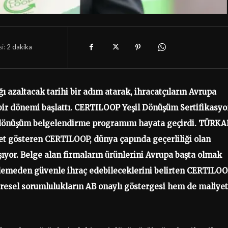
i:
2
dakika
 azaltacak tarihi bir adım atarak, ihracatçıların Avrupa
 bir dönemi başlattı. CERTILOOP Yeşil Dönüşüm Sertifikasy
eri dönüşüm belgelendirme programını hayata geçirdi. TÜRK
yet gösteren CERTILOOP, dünya çapında geçerliliği olan
şıyor. Belge alan firmaların ürünlerini Avrupa başta olmak
ödemeden güvenle ihraç edebileceklerini belirten CERTILO
esel sorumlulukların AB onaylı göstergesi hem de maliyet