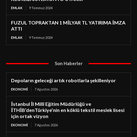
EMLAK
9 Temmuz 2024
FUZUL TOPRAKTAN 1 MİLYAR TL YATIRIMA İMZA
ATTI
EMLAK
9 Temmuz 2024
Son Haberler
Depoların geleceği artık robotlarla şekilleniyor
EKONOMI
7 Ağustos 2026
İstanbul İl Millî Eğitim Müdürlüğü ve
İTHİB’denTürkiye’nin en köklü tekstil meslek lisesi
için ortak vizyon
EKONOMI
7 Ağustos 2026