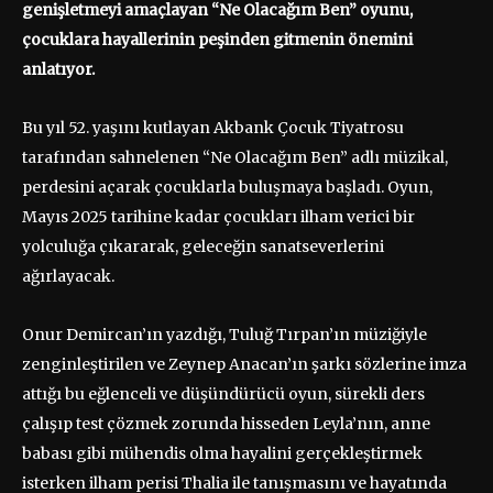
genişletmeyi amaçlayan “Ne Olacağım Ben” oyunu,
çocuklara hayallerinin peşinden gitmenin önemini
anlatıyor.
Bu yıl 52. yaşını kutlayan Akbank Çocuk Tiyatrosu
tarafından sahnelenen “Ne Olacağım Ben” adlı müzikal,
perdesini açarak çocuklarla buluşmaya başladı. Oyun,
Mayıs 2025 tarihine kadar çocukları ilham verici bir
yolculuğa çıkararak, geleceğin sanatseverlerini
ağırlayacak.
Onur Demircan’ın yazdığı, Tuluğ Tırpan’ın müziğiyle
zenginleştirilen ve Zeynep Anacan’ın şarkı sözlerine imza
attığı bu eğlenceli ve düşündürücü oyun, sürekli ders
çalışıp test çözmek zorunda hisseden Leyla’nın, anne
babası gibi mühendis olma hayalini gerçekleştirmek
isterken ilham perisi Thalia ile tanışmasını ve hayatında