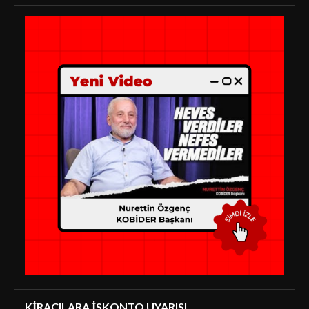
KİRACILARA İSKONTO UYARISI