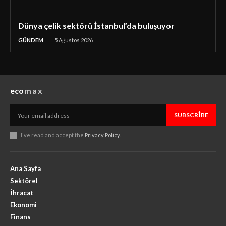
Dünya çelik sektörü İstanbul’da buluşuyor
GÜNDEM
5 Ağustos 2026
eco
max
SUBSCRIBE
I've read and accept the
Privacy Policy
.
Ana Sayfa
Sektörel
İhracat
Ekonomi
Finans