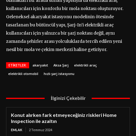
olanakları bir arada sunan yapısıyla da elektrikli araç
kullanıcıları için konforlu bir mola noktası oluşturuyor.
Geleneksel akaryakıt istasyonu modelinin ötesinde
tasarlanan bu bütüncül yapı, Şarj-In’i elektrikli araç
kullanıcıları için yalnızca bir şarj noktası değil, aynı
zamanda şehirler arası yolculuklarda tercih edilen yeni
nesil bir mola ve çekim merkezi haline getiriyor.
ETIKETLER:
akaryakıt
Aksa Şarj
elektrikli araç
elektrikli otomobil
hızlı şarj istasyonu
İlginizi Çekebilir
Konut alırken fark etmeyeceğiniz riskleri Home
Inspection ile azaltın
EMLAK
2 Temmuz 2024