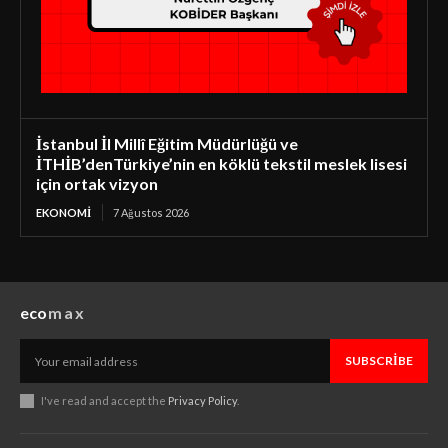
İstanbul İl Millî Eğitim Müdürlüğü ve
İTHİB’denTürkiye’nin en köklü tekstil meslek lisesi
için ortak vizyon
EKONOMI
7 Ağustos 2026
eco
max
SUBSCRIBE
I've read and accept the
Privacy Policy
.