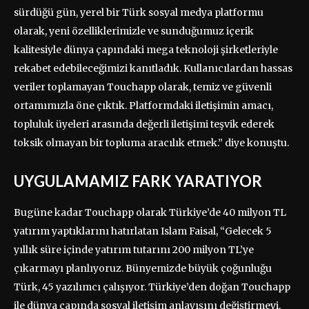
sürdüğü gün, yerel bir Türk sosyal medya platformu
olarak, yeni özelliklerimizle ve sunduğumuz içerik
kalitesiyle dünya çapındaki mega teknoloji şirketleriyle
rekabet edebileceğimizi kanıtladık. Kullanıcılardan hassas
veriler toplamayan Touchapp olarak, temiz ve güvenli
ortamımızla öne çıktık. Platformdaki iletişimin amacı,
topluluk üyeleri arasında değerli iletişimi teşvik ederek
toksik olmayan bir topluma aracılık etmek.” diye konuştu.
UYGULAMAMIZ FARK YARATIYOR
Bugüne kadar Touchapp olarak Türkiye’de 40 milyon TL
yatırım yaptıklarını hatırlatan Islam Faisal, “Gelecek 5
yıllık süre içinde yatırım tutarını 200 milyon TL’ye
çıkarmayı planlıyoruz. Bünyemizde büyük çoğunluğu
Türk, 45 yazılımcı çalışıyor. Türkiye’den doğan Touchapp
ile dünya çapında sosyal iletişim anlayışını değiştirmeyi,