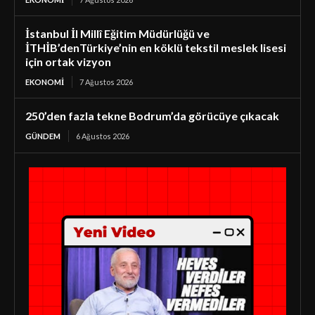
İstanbul İl Millî Eğitim Müdürlüğü ve
İTHİB’denTürkiye’nin en köklü tekstil meslek lisesi
için ortak vizyon
EKONOMI
7 Ağustos 2026
250’den fazla tekne Bodrum’da görücüye çıkacak
GÜNDEM
6 Ağustos 2026