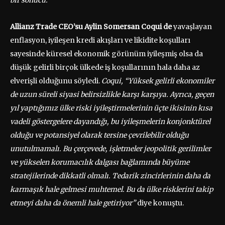
bir sonucu.
”
Allianz Trade CEO’su Aylin Somersan Coqui de
yavaşlayan
enflasyon, iyileşen kredi akışları ve likidite koşulları
sayesinde küresel ekonomik görünüm iyileşmiş olsa da
düşük gelirli birçok ülkede iş koşullarının hala daha az
elverişli olduğunu söyledi.
Coqui, “Yüksek gelirli ekonomiler
de uzun süreli siyasi belirsizlikle karşı karşıya. Ayrıca, geçen
yıl yaptığımız ülke riski iyileştirmelerinin üçte ikisinin kısa
vadeli göstergelere dayandığı, bu iyileşmelerin konjonktürel
olduğu ve potansiyel olarak tersine çevrilebilir olduğu
unutulmamalı. Bu çerçevede, işletmeler jeopolitik gerilimler
ve yükselen korumacılık dalgası bağlamında büyüme
stratejilerinde dikkatli olmalı. Tedarik zincirlerinin daha da
karmaşık hale gelmesi muhtemel. Bu da ülke risklerini takip
etmeyi daha da önemli hale getiriyor”
diye konuştu.