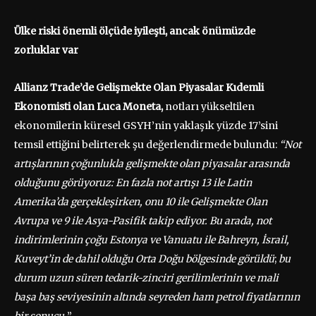
Ülke riski önemli ölçüde iyileşti, ancak önümüzde
zorluklar var
Allianz Trade’de Gelişmekte Olan Piyasalar Kıdemli
Ekonomisti olan Luca Moneta,
notları yükseltilen
ekonomilerin küresel GSYH’nin yaklaşık yüzde 17’sini
temsil ettiğini belirterek şu değerlendirmede bulundu:
“Not
artışlarının çoğunlukla gelişmekte olan piyasalar arasında
olduğunu görüyoruz: En fazla not artışı 13 ile Latin
Amerika’da gerçekleşirken, onu 10 ile Gelişmekte Olan
Avrupa ve 9 ile Asya-Pasifik takip ediyor. Bu arada, not
indirimlerinin çoğu Estonya ve Vanuatu ile Bahreyn, İsrail,
Kuveyt’in de dahil olduğu Orta Doğu bölgesinde görüldü
;
bu
durum uzun süren tedarik-zinciri gerilimlerinin ve mali
başa baş seviyesinin altında seyreden ham petrol fiyatlarının