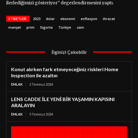
ilerlediğimizi gösteriyor” degerlendirmesini yaptı.
ETIKETLER:
2023
dolar
ekonomi
enflasyon
ihracat
manşet
prim
Sigorta
Türkiye
zam
İlginizi Çekebilir
Konut alırken fark etmeyeceğiniz riskleri Home
Inspection ile azaltın
EMLAK
2 Temmuz 2024
LENS CADDE İLE YENİ BİR YAŞAMIN KAPISINI
ARALAYIN
EMLAK
5 Temmuz 2024