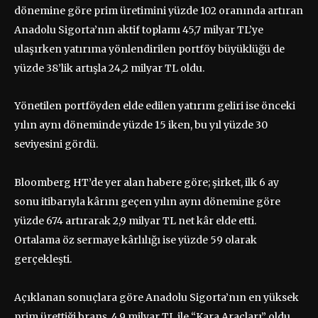
dönemine göre prim üretimini yüzde 102 oranında artıran
Anadolu Sigorta’nın aktif toplamı 45,7 milyar TL’ye
ulaşırken yatırıma yönlendirilen portföy büyüklüğü de
yüzde 38’lik artışla 24,2 milyar TL oldu.
Yönetilen portföyden elde edilen yatırım geliri ise önceki
yılın aynı döneminde yüzde 15 iken, bu yıl yüzde 30
seviyesini gördü.
Bloomberg HT’de yer alan habere göre; şirket, ilk 6 ay
sonu itibarıyla kârını geçen yılın aynı dönemine göre
yüzde 674 artırarak 2,9 milyar TL net kâr elde etti.
Ortalama öz sermaye kârlılığı ise yüzde 59 olarak
gerçekleşti.
Açıklanan sonuçlara göre Anadolu Sigorta’nın en yüksek
prim ürettiği branş, 4,9 milyar TL ile “Kara Araçları” oldu.