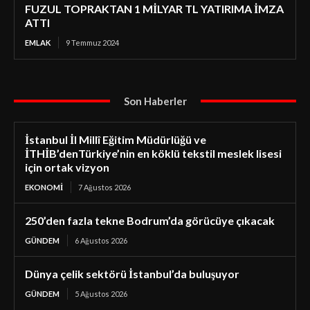
FUZUL TOPRAKTAN 1 MİLYAR TL YATIRIMA İMZA
ATTI
EMLAK
9 Temmuz 2024
Son Haberler
İstanbul İl Millî Eğitim Müdürlüğü ve
İTHİB’denTürkiye’nin en köklü tekstil meslek lisesi
için ortak vizyon
EKONOMI
7 Ağustos 2026
250’den fazla tekne Bodrum’da görücüye çıkacak
GÜNDEM
6 Ağustos 2026
Dünya çelik sektörü İstanbul’da buluşuyor
GÜNDEM
5 Ağustos 2026