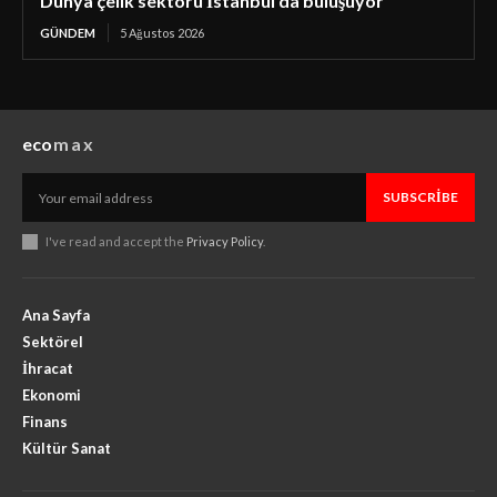
Dünya çelik sektörü İstanbul’da buluşuyor
GÜNDEM
5 Ağustos 2026
eco
max
SUBSCRIBE
I've read and accept the
Privacy Policy
.
Ana Sayfa
Sektörel
İhracat
Ekonomi
Finans
Kültür Sanat