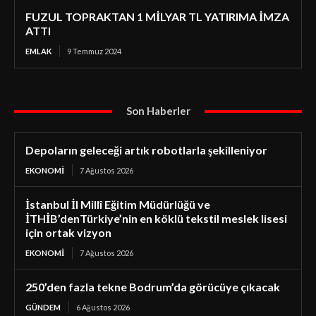
FUZUL TOPRAKTAN 1 MİLYAR TL YATIRIMA İMZA
ATTI
EMLAK
9 Temmuz 2024
Son Haberler
Depoların geleceği artık robotlarla şekilleniyor
EKONOMI
7 Ağustos 2026
İstanbul İl Millî Eğitim Müdürlüğü ve
İTHİB’denTürkiye’nin en köklü tekstil meslek lisesi
için ortak vizyon
EKONOMI
7 Ağustos 2026
250’den fazla tekne Bodrum’da görücüye çıkacak
GÜNDEM
6 Ağustos 2026