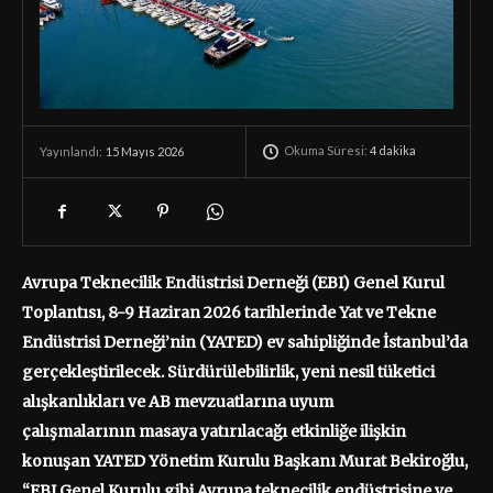
Okuma Süresi:
4
dakika
15 Mayıs 2026
Yayınlandı:
Avrupa Teknecilik Endüstrisi Derneği (EBI) Genel Kurul
Toplantısı, 8-
9
Haziran 2026 tarihleri
nde
Yat ve Tekne
Endüstrisi Derneği’nin (YATED) ev sahipliğinde İstanbul’da
gerçekleştirilecek. Sürdürülebilirlik, yeni nesil tüketici
alışkanlıkları ve AB mevzuatların
a uyum
çalışmalarının
masaya yatırılacağı etkinli
ğe ilişkin
konuşan
YATED Yönetim Kurulu Başkanı Murat Bekiroğlu,
“
EBI Genel Kurulu gibi Avrupa
teknecilik
endüstrisine
ve