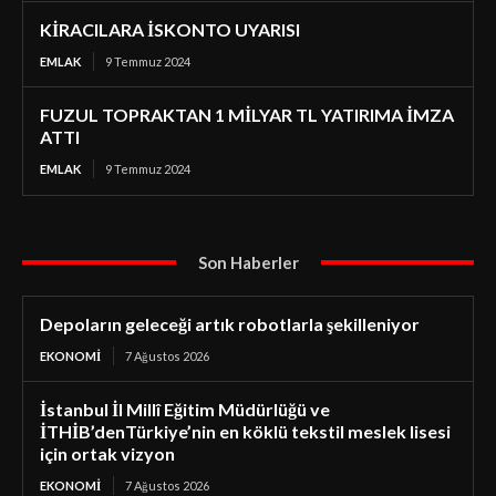
KİRACILARA İSKONTO UYARISI
EMLAK
9 Temmuz 2024
FUZUL TOPRAKTAN 1 MİLYAR TL YATIRIMA İMZA
ATTI
EMLAK
9 Temmuz 2024
Son Haberler
Depoların geleceği artık robotlarla şekilleniyor
EKONOMI
7 Ağustos 2026
İstanbul İl Millî Eğitim Müdürlüğü ve
İTHİB’denTürkiye’nin en köklü tekstil meslek lisesi
için ortak vizyon
EKONOMI
7 Ağustos 2026