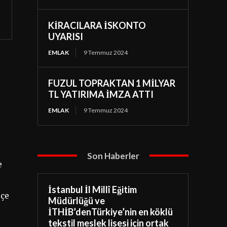
KİRACILARA İSKONTO
UYARISI
EMLAK
9 Temmuz 2024
FUZUL TOPRAKTAN 1 MİLYAR
TL YATIRIMA İMZA ATTI
EMLAK
9 Temmuz 2024
Son Haberler
e
İstanbul İl Millî Eğitim
tçe
Müdürlüğü ve
İTHİB’denTürkiye’nin en köklü
tekstil meslek lisesi için ortak