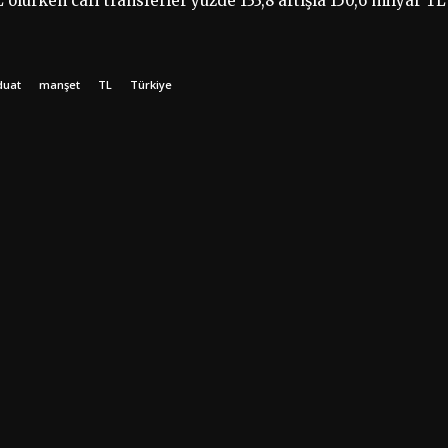
L olurken cari transferler yüzde 133,8 artışla 150,6 milyar TL
duat
manşet
TL
Türkiye