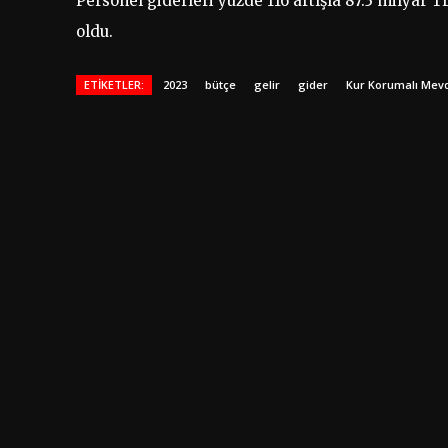
Personel giderleri yüzde 116 artışla 87.3 milyar T
oldu.
ETIKETLER:
2023
bütçe
gelir
gider
Kur Korumalı Mev