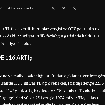
i:
1 dakikadan az
dakika
r TL fazla verdi. Kurumlar vergisi ve ÖTV gelirlerinin de
22’deki 144 milyar TL’lik fazlalığın gerisinde kaldı. Kur
63 milyar TL oldu.
E 116 ARTIŞ
zine ve Maliye Bakanlığı tarafından açıklandı. Verilere gör
isan’da 132,5 milyar TL açık verirken, faiz dışı denge 221,6
zde 147.7 yıllık artış kaydederek 430.5 milyar TL olurken bü
ergi gelirleri yüzde 75.1 artışla 507.4 milyar TL’ye ulaştı.