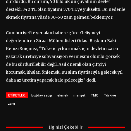
durdurdu. Bu durum, 50 kiloluk un çuvalının devlet
destekli 340 TL olan fiyatını 570 TL’ye yükseltti. Bu nedenle
ekmek fiyatına yüzde 30-50 zam gelmesi bekleniyor.
Cumhuriyet’te yer alan habere göre, Gelişmeyi
değerlendiren Ziraat Mühendisleri Odası Başkanı Baki
Remzi Suiçmez, “Tüketiciyi korumak için devletin zarar
yazarak üreticiye sübvansiyon vermesini olumlu görsek
de bu sürdürülebilir değil. Asıl önemli olan çiftçiyi
korumak, ithalatı önlemek. Bu alım fiyatlarıyla gelecek yıl
daha az üretim yapacak hale geleceğiz” dedi.
ETIKETLER:
buğday satışı
ekmek
manşet
TMO
Türkiye
zam
İlginizi Çekebilir