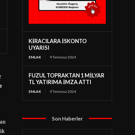
KİRACILARA İSKONTO
UYARISI
EMLAK
9 Temmuz 2024
FUZUL TOPRAKTAN 1 MİLYAR
r
TL YATIRIMA İMZA ATTI
e
EMLAK
9 Temmuz 2024
Son Haberler
man
lük