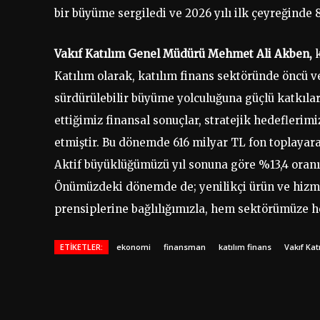
bir büyüme sergiledi ve 2026 yılı ilk çeyreğinde 8
Vakıf Katılım Genel Müdürü Mehmet Ali Akben,
Katılım olarak, katılım finans sektöründe öncü 
sürdürülebilir büyüme yolculuğuna güçlü katkıla
ettiğimiz finansal sonuçlar, stratejik hedefleri
etmiştir. Bu dönemde 616 milyar TL fon toplayara
Aktif büyüklüğümüzü yıl sonuna göre %13,4 oranın
Önümüzdeki dönemde de; yenilikçi ürün ve hizmet
prensiplerine bağlılığımızla, hem sektörümüze 
ETIKETLER:
ekonomi
finansman
katılım finans
Vakıf Kat