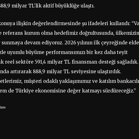
88,9 milyar TL’lik aktif büyüklüğe ulaştı.
konuya ilişkin değerlendirmesinde şu ifadeleri kullandı:
“Va
ve referans kurum olma hedefimiz doğrultusunda, ülkemizi
r sunmaya devam ediyoruz. 2026 yılının ilk çeyreğinde elde
mizle uyumlu büyüme performansımızı bir kez daha teyit
k reel sektöre 591,4 milyar TL finansman desteği sağladık.
da artırarak 888,9 milyar TL seviyesine ulaştırdık.
lerimiz, müşteri odaklı yaklaşımımız ve katılım bankacılı
hem de Türkiye ekonomisine değer katmayı sürdüreceğiz.”
ılım