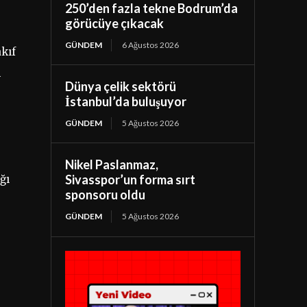
250’den fazla tekne Bodrum’da
görücüye çıkacak
GÜNDEM
6 Ağustos 2026
kıf
n
Dünya çelik sektörü
İstanbul’da buluşuyor
GÜNDEM
5 Ağustos 2026
Nikel Paslanmaz,
Sivasspor’un forma sırt
ğı
sponsoru oldu
GÜNDEM
5 Ağustos 2026