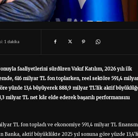
i:
1
dakika
uyla faaliyetlerini sürdüren Vakıf Katılım, 2026 yılı ilk
emde, 616 milyar TL fon toplarken, reel sektöre 591,4 milya
öre yüzde 13,4 büyüyerek 888,9 milyar TL’lik aktif büyüklüğ
 3,3 milyar TL net kâr elde ederek başarılı performansını
6 milyar TL fon topladı ve ekonomiye 591,4 milyar TL finans
ran Banka, aktif büyüklükte 2025 yıl sonuna göre yüzde 13,4’