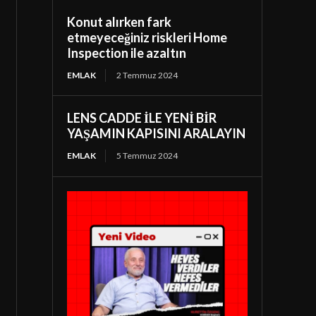
Konut alırken fark
etmeyeceğiniz riskleri Home
Inspection ile azaltın
EMLAK
2 Temmuz 2024
LENS CADDE İLE YENİ BİR
YAŞAMIN KAPISINI ARALAYIN
EMLAK
5 Temmuz 2024