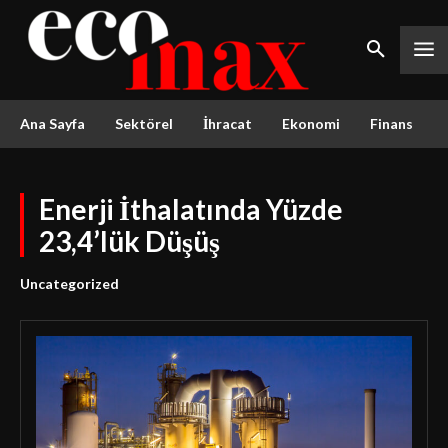
Ana Sayfa
Sektörel
İhracat
Ekonomi
Finans
Enerji İthalatında Yüzde
23,4’lük Düşüş
Uncategorized