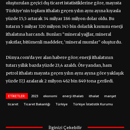
oluşturulan geçici dış ticaret istatistiklerine göre, mayısta
Türkiye’nin toplam ithalatı geçen yılın aynı ayına kıyasla
yüzde 15,5 artarak 34 milyar 186 milyon dolar oldu. Bu
tutarın 5 milyar 320 milyon 345 bin dolarlık kısmını enerji
ithalatına harcandı. Bunları “mineral yağlar, mineral
yakıtlar, bitümenli maddeler, ‘mineral mumlar” oluşturdu.
Dünya.com’da yer alan habere göre; enerji ithalatının
tutarı yıllık bazda yüzde 23,4 azaldı. Öte yandan, ham
petrol ithalatı mayısta geçen yılın aynı ayına göre yaklaşık
yüzde 17,1 azalarak 2 milyon 462 bin 849 tona geriledi.
ETIKETLER:
2023
ekonomi
enerji ithalatı
ithalat
manşet
ticaret
Ticaret Bakanlığı
Türkiye
Türkiye İstatistik Kurumu
İlginizi Çekebilir