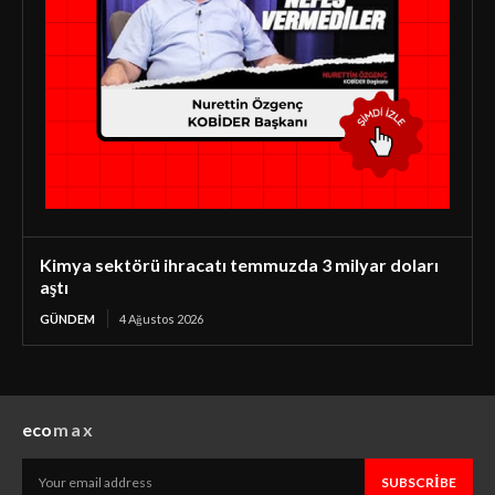
Kimya sektörü ihracatı temmuzda 3 milyar doları
aştı
GÜNDEM
4 Ağustos 2026
eco
max
SUBSCRIBE