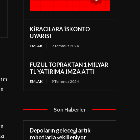
KİRACILARA İSKONTO
UYARISI
EMLAK
9 Temmuz 2024
FUZUL TOPRAKTAN 1 MİLYAR
TL YATIRIMA İMZA ATTI
tın
EMLAK
9 Temmuz 2024
an
Son Haberler
in
Depoların geleceği artık
zı,
robotlarla şekilleniyor