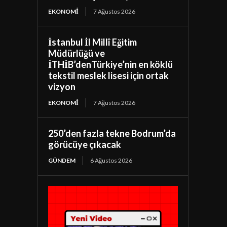
EKONOMI
7 Ağustos 2026
İstanbul İl Millî Eğitim
Müdürlüğü ve
İTHİB’denTürkiye’nin en köklü
tekstil meslek lisesi için ortak
vizyon
EKONOMI
7 Ağustos 2026
250’den fazla tekne Bodrum’da
görücüye çıkacak
GÜNDEM
6 Ağustos 2026