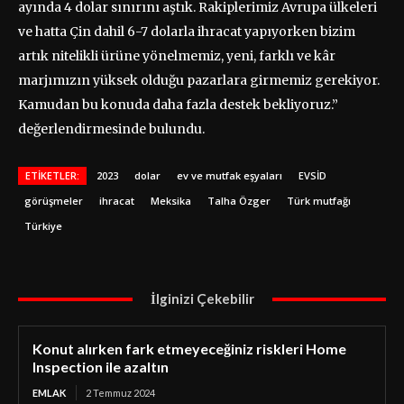
ayında 4 dolar sınırını aştık. Rakiplerimiz Avrupa ülkeleri
ve hatta Çin dahil 6-7 dolarla ihracat yapıyorken bizim
artık nitelikli ürüne yönelmemiz, yeni, farklı ve kâr
marjımızın yüksek olduğu pazarlara girmemiz gerekiyor.
Kamudan bu konuda daha fazla destek bekliyoruz.”
değerlendirmesinde bulundu.
ETIKETLER:
2023
dolar
ev ve mutfak eşyaları
EVSİD
görüşmeler
ihracat
Meksika
Talha Özger
Türk mutfağı
Türkiye
İlginizi Çekebilir
Konut alırken fark etmeyeceğiniz riskleri Home
Inspection ile azaltın
EMLAK
2 Temmuz 2024