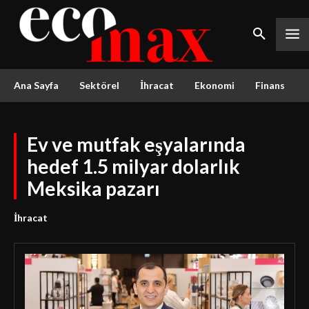
Ana Sayfa
Sektörel
İhracat
Ekonomi
Finans
Ev ve mutfak eşyalarında
hedef 1.5 milyar dolarlık
Meksika pazarı
İhracat