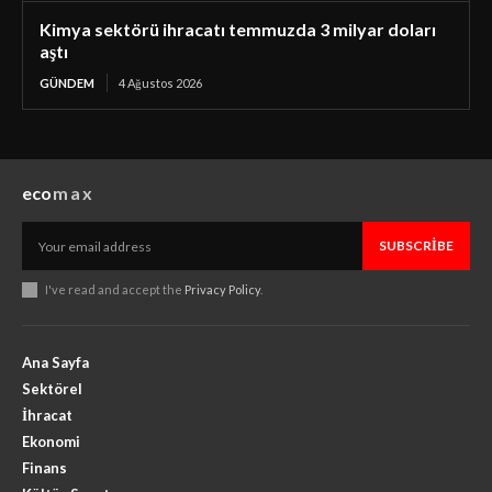
Kimya sektörü ihracatı temmuzda 3 milyar doları
aştı
GÜNDEM
4 Ağustos 2026
eco
max
SUBSCRIBE
I've read and accept the
Privacy Policy
.
Ana Sayfa
Sektörel
İhracat
Ekonomi
Finans