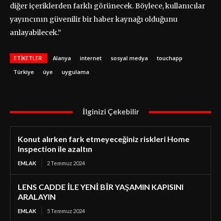
diğer içeriklerden farklı görünecek. Böylece, kullanıcılar
yayıncının güvenilir bir haber kaynağı olduğunu
anlayabilecek.”
ETIKETLER:
Alanya
internet
sosyal medya
touchapp
Türkiye
üye
uygulama
İlginizi Çekebilir
Konut alırken fark etmeyeceğiniz riskleri Home
Inspection ile azaltın
EMLAK
2 Temmuz 2024
LENS CADDE İLE YENİ BİR YAŞAMIN KAPISINI
ARALAYIN
EMLAK
5 Temmuz 2024