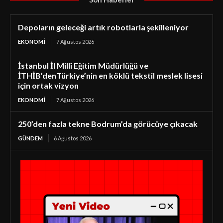
Depoların geleceği artık robotlarla şekilleniyor
EKONOMI
7 Ağustos 2026
İstanbul İl Millî Eğitim Müdürlüğü ve
İTHİB’denTürkiye’nin en köklü tekstil meslek lisesi
için ortak vizyon
EKONOMI
7 Ağustos 2026
250’den fazla tekne Bodrum’da görücüye çıkacak
GÜNDEM
6 Ağustos 2026