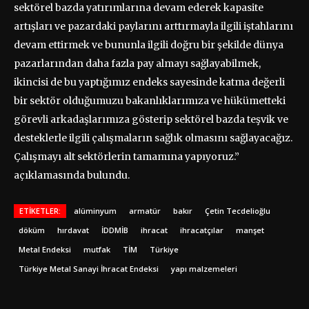
sektörel bazda yatırımlarına devam ederek kapasite
artışları ve pazardaki paylarını arttırmayla ilgili iştahlarını
devam ettirmek ve bununla ilgili doğru bir şekilde dünya
pazarlarından daha fazla pay almayı sağlayabilmek,
ikincisi de bu yaptığımız endeks sayesinde katma değerli
bir sektör olduğumuzu bakanlıklarımıza ve hükümetteki
görevli arkadaşlarımıza gösterip sektörel bazda teşvik ve
desteklerle ilgili çalışmaların sağlık olmasını sağlayacağız.
Çalışmayı alt sektörlerin tamamına yapıyoruz.”
açıklamasında bulundu.
ETIKETLER:
alüminyum
armatür
bakır
Çetin Tecdelioğlu
döküm
hırdavat
İDDMİB
ihracat
ihracatçılar
manşet
Metal Endeksi
mutfak
TİM
Türkiye
Türkiye Metal Sanayi İhracat Endeksi
yapı malzemeleri