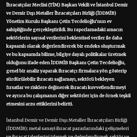
İhracatçılar Meclisi (TİM) Başkan Vekili ve İstanbul Demir
ve Demir Dışı Metaller İhracatçıları Birliği (İDDMİB)
Yönetim Kurulu Başkanı Çetin Tecdelioğlu’nun ev
sahipliğinde gerçekleştirildi. Bu raporlamadaki amacın
sektörlerin sayısal verilerini beklentisel veriler ile daha
kapsamlı olarak değerlendirerek bir endeks oluşturmak
ve bu kapsamda bilime, bilgiye dayalı politikalar üretmek
olduğunu ifade eden İDDMİB Başkanı Çetin Tecdelioğlu,
genel bir analiz yaparak ihracatçı firmalara yön gösterip
sürdürülebilir ihracatı sağlamayı, sektörü bekleyen
fırsatlar ve risklere değinerek ihracatı kuvvetlendirmeyi
ve ayrıca bu çalışmanın diğer sektörler için de örnek teşkil
etmesini arzu ettiklerini belirtti.
İstanbul Demir ve Demir Dışı Metaller İhracatçıları Birliği
(İDDMİB); metal sanayi ihracat pazarlarındaki gelişmeleri
ve ihracat taleplerini izlemek ve değerlendirmek sektör ve