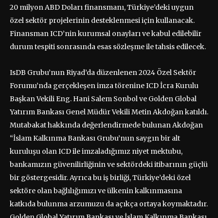
20 milyon ABD Doları finansmanı, Türkiye’deki uygun
özel sektör projelerinin desteklenmesi için kullanacak.
Finansman ICD’nin kurumsal onayları ve kabul edilebilir
durum tespiti sonrasında esas sözleşme ile tahsis edilecek.
IsDB Grubu’nun Riyad’da düzenlenen 2024 Özel Sektör
Forumu’nda gerçekleşen imza törenine ICD İcra Kurulu
Başkan Vekili Eng. Hani Salem Sonbol ve Golden Global
Yatırım Bankası Genel Müdür Vekili Metin Akdoğan katıldı.
Mutabakat hakkında değerlendirmede bulunan Akdoğan
“İslam Kalkınma Bankası Grubu’nun saygın bir alt
kuruluşu olan ICD ile imzaladığımız niyet mektubu,
bankamızın güvenilirliğinin ve sektördeki itibarının güçlü
bir göstergesidir. Ayrıca bu iş birliği, Türkiye’deki özel
sektöre olan bağlılığımızı ve ülkenin kalkınmasına
katkıda bulunma arzumuzu da açıkça ortaya koymaktadır.
Golden Global Yatırım Bankası ve İslam Kalkınma Bankası