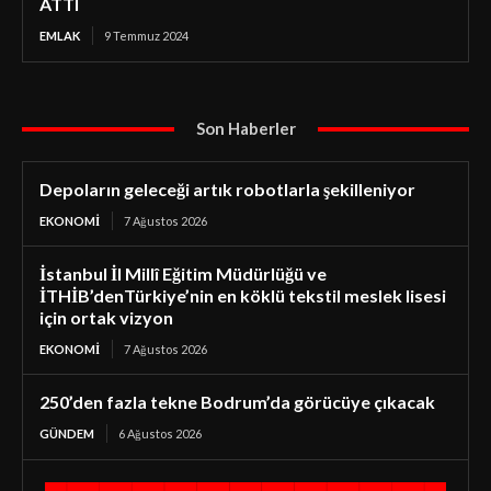
ATTI
EMLAK
9 Temmuz 2024
Son Haberler
Depoların geleceği artık robotlarla şekilleniyor
EKONOMI
7 Ağustos 2026
İstanbul İl Millî Eğitim Müdürlüğü ve
İTHİB’denTürkiye’nin en köklü tekstil meslek lisesi
için ortak vizyon
EKONOMI
7 Ağustos 2026
250’den fazla tekne Bodrum’da görücüye çıkacak
GÜNDEM
6 Ağustos 2026