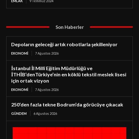
EMLAK
9 Temmuz 2024
Son Haberler
Depoların geleceği artık robotlarla şekilleniyor
EKONOMI
7 Ağustos 2026
İstanbul İl Millî Eğitim Müdürlüğü ve
İTHİB’denTürkiye’nin en köklü tekstil meslek lisesi
için ortak vizyon
EKONOMI
7 Ağustos 2026
250’den fazla tekne Bodrum’da görücüye çıkacak
GÜNDEM
6 Ağustos 2026