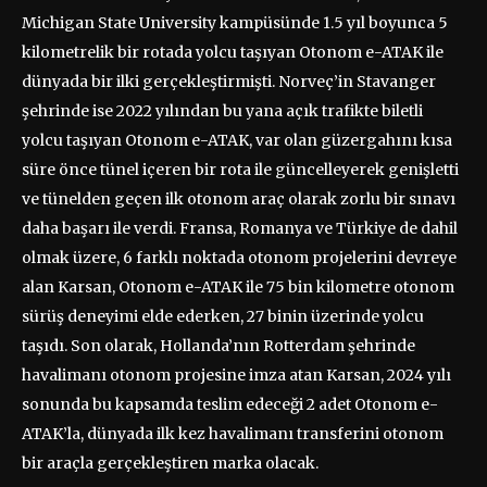
Michigan State University kampüsünde 1.5 yıl boyunca 5
kilometrelik bir rotada yolcu taşıyan Otonom e-ATAK ile
dünyada bir ilki gerçekleştirmişti. Norveç’in Stavanger
şehrinde ise 2022 yılından bu yana açık trafikte biletli
yolcu taşıyan Otonom e-ATAK, var olan güzergahını kısa
süre önce tünel içeren bir rota ile güncelleyerek genişletti
ve tünelden geçen ilk otonom araç olarak zorlu bir sınavı
daha başarı ile verdi. Fransa, Romanya ve Türkiye de dahil
olmak üzere, 6 farklı noktada otonom projelerini devreye
alan Karsan, Otonom e-ATAK ile 75 bin kilometre otonom
sürüş deneyimi elde ederken, 27 binin üzerinde yolcu
taşıdı. Son olarak, Hollanda’nın Rotterdam şehrinde
havalimanı otonom projesine imza atan Karsan, 2024 yılı
sonunda bu kapsamda teslim edeceği 2 adet Otonom e-
ATAK’la, dünyada ilk kez havalimanı transferini otonom
bir araçla gerçekleştiren marka olacak.