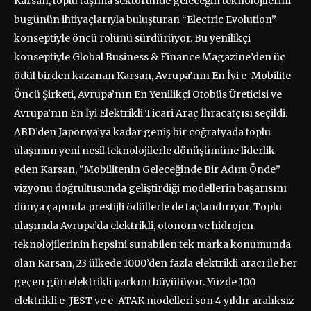
Karsan, toplu taşıma sektöründe geleceğin teknolojilerini
bugünün ihtiyaçlarıyla buluşturan “Electric Evolution”
konseptiyle öncü rolünü sürdürüyor. Bu yenilikçi
konseptiyle Global Business & Finance Magazine’den üç
ödül birden kazanan Karsan, Avrupa’nın En İyi e-Mobilite
Öncü Şirketi, Avrupa’nın En Yenilikçi Otobüs Üreticisi ve
Avrupa’nın En İyi Elektrikli Ticari Araç İhracatçısı seçildi.
ABD’den Japonya’ya kadar geniş bir coğrafyada toplu
ulaşımın yeni nesil teknolojilerle dönüşümüne liderlik
eden Karsan, “Mobilitenin Geleceğinde Bir Adım Önde”
vizyonu doğrultusunda geliştirdiği modellerin başarısını
dünya çapında prestijli ödüllerle de taçlandırıyor. Toplu
ulaşımda Avrupa’da elektrikli, otonom ve hidrojen
teknolojilerinin hepsini sunabilen tek marka konumunda
olan Karsan, 23 ülkede 1000’den fazla elektrikli aracı ile her
geçen gün elektrikli parkını büyütüyor. Yüzde 100
elektrikli e-JEST ve e-ATAK modelleri son 4 yıldır aralıksız