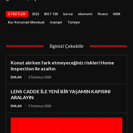
ETIKETLER:
2023
BIST 100
borsa
ekonomi
finans
KKM
Kur Korumalı Mevduat
manşet
Türkiye
İlginizi Çekebilir
Konut alırken fark etmeyeceğiniz riskleri Home
Inspection ile azaltın
EMLAK
2 Temmuz 2024
LENS CADDE İLE YENİ BİR YAŞAMIN KAPISINI
ARALAYIN
EMLAK
5 Temmuz 2024