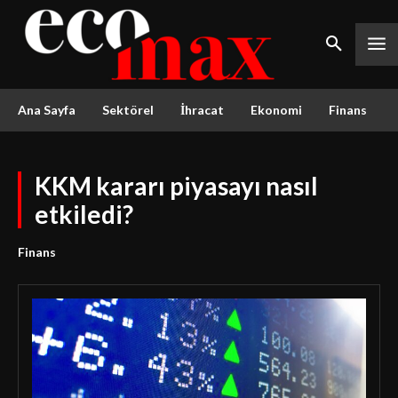
Ana Sayfa
Sektörel
İhracat
Ekonomi
Finans
KKM kararı piyasayı nasıl
etkiledi?
Finans