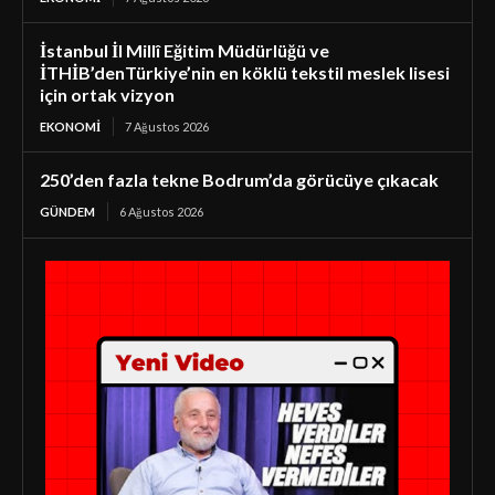
İstanbul İl Millî Eğitim Müdürlüğü ve
İTHİB’denTürkiye’nin en köklü tekstil meslek lisesi
için ortak vizyon
EKONOMI
7 Ağustos 2026
250’den fazla tekne Bodrum’da görücüye çıkacak
GÜNDEM
6 Ağustos 2026