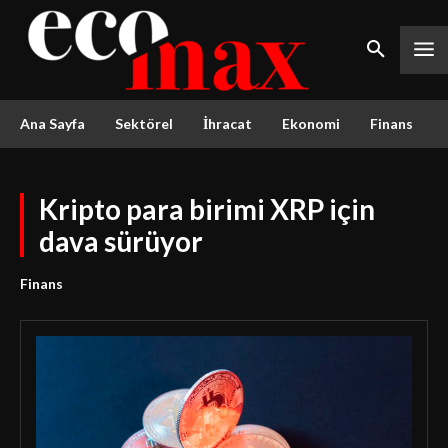
Ana Sayfa
Sektörel
İhracat
Ekonomi
Finans
Kripto para birimi XRP için
dava sürüyor
Finans