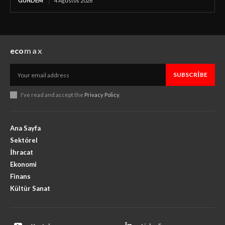
GÜNDEM
4 Ağustos 2026
eco
max
SUBSCRIBE
I've read and accept the
Privacy Policy
.
Ana Sayfa
Sektörel
İhracat
Ekonomi
Finans
Kültür Sanat