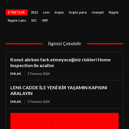
ETIKETLER:
2023
coin
kripto
kripto para
manşet
Ripple
Ripple Labs
SEC
XRP
İlginizi Çekebilir
Konut alırken fark etmeyeceğiniz riskleri Home
Inspection ile azaltın
EMLAK
2 Temmuz 2024
LENS CADDE İLE YENİ BİR YAŞAMIN KAPISINI
ARALAYIN
EMLAK
5 Temmuz 2024