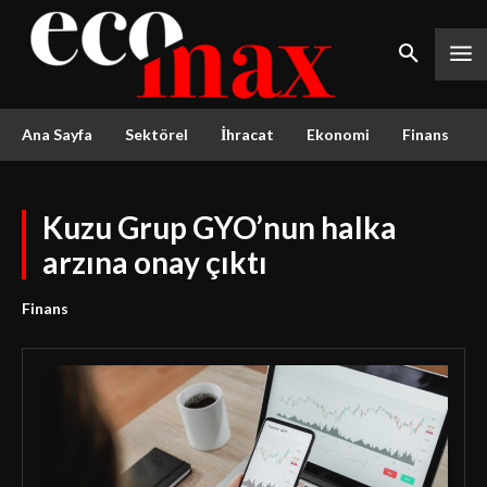
Ana Sayfa
Sektörel
İhracat
Ekonomi
Finans
Kuzu Grup GYO’nun halka
arzına onay çıktı
Finans