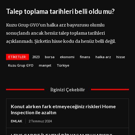
Talep toplama tarihleri belli oldu mu?
Kuzu Grup GYO’un halka arz başvurusu olumlu
sonuçlandı ancak henüz talep toplama tarihleri
açıklanmadı. Şirketin hisse kodu da henüz belli değil.
ETIKETLER:
2023
borsa
ekonomi
finans
halka arz
hisse
Kuzu Grup GYO
manşet
Türkiye
İlginizi Çekebilir
Konut alırken fark etmeyeceğiniz riskleri Home
Inspection ile azaltın
EMLAK
2 Temmuz 2024