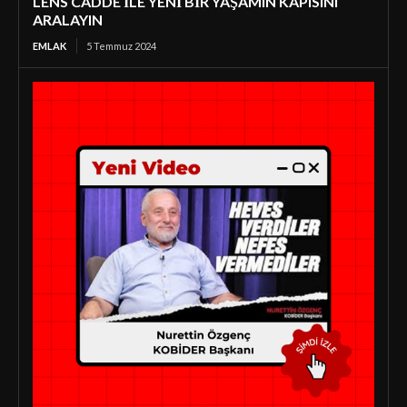
LENS CADDE İLE YENİ BİR YAŞAMIN KAPISINI
ARALAYIN
EMLAK
5 Temmuz 2024