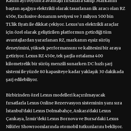
Kasım ayı boyunca avantajlı fırsatlara sahip. Markanın
baştan aşağıya elektrikli olarak tasarlanan ilk aracı olan RZ
450e, Exclusive donanım seviyesi ve 3 milyon 500 bin
TL’lik fiyatı ile dikkat çekiyor. Lexus’un elektrikli araçlar
için özel olarak geliştirilen platformun getirdiği tüm
avantajlardan yararlanan RZ, markanın eşsiz sürüş
deneyimini, yüksek performansını ve kalitesini bir araya
getiriyor. Lexus RZ 450e, tek şarjla ortalama 400
kilometrelik bir sürüş menzili sunarken DC hızlı şarj
sistemi ile yüzde 80 kapasiteye kadar yaklaşık 30 dakikada
şarj edilebiliyor.
Birbirinden özel Lexus modelleri kaçırılmayacak
fırsatlarla Lexus Online Rezervasyon sisteminin yanı sıra
İstanbul’daki Lexus Dolmabahçe, Ankara’daki Lexus
Çankaya, İzmir’deki Lexus Bornova ve Bursa’daki Lexus
Nilüfer Showroomlarında otomobil tutkunlarını bekliyor.