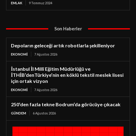
EMLAK
9 Temmuz 2024
Son Haberler
Depoların geleceği artık robotlarla şekilleniyor
EKONOMI
7 Ağustos 2026
İstanbul İl Millî Eğitim Müdürlüğü ve
İTHİB’denTürkiye’nin en köklü tekstil meslek lisesi
için ortak vizyon
EKONOMI
7 Ağustos 2026
250’den fazla tekne Bodrum’da görücüye çıkacak
GÜNDEM
6 Ağustos 2026