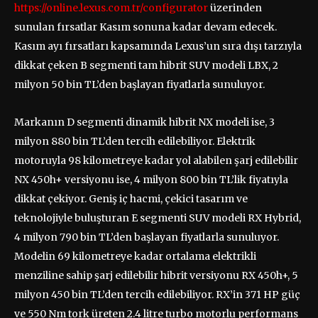
https://online.lexus.com.tr/configurator
üzerinden
sunulan fırsatlar Kasım sonuna kadar devam edecek.
Kasım ayı fırsatları kapsamında Lexus’un sıra dışı tarzıyla
dikkat çeken B segmenti tam hibrit SUV modeli LBX, 2
milyon 50 bin TL’den başlayan fiyatlarla sunuluyor.
Markanın D segmenti dinamik hibrit NX modeli ise, 3
milyon 880 bin TL’den tercih edilebiliyor. Elektrik
motoruyla 98 kilometreye kadar yol alabilen şarj edilebilir
NX 450h+ versiyonu ise, 4 milyon 800 bin TL’lik fiyatıyla
dikkat çekiyor. Geniş iç hacmi, çekici tasarım ve
teknolojiyle buluşturan E segmenti SUV modeli RX Hybrid,
4 milyon 790 bin TL’den başlayan fiyatlarla sunuluyor.
Modelin 69 kilometreye kadar ortalama elektrikli
menziline sahip şarj edilebilir hibrit versiyonu RX 450h+, 5
milyon 450 bin TL’den tercih edilebiliyor. RX’in 371 HP güç
ve 550 Nm tork üreten 2.4 litre turbo motorlu performans