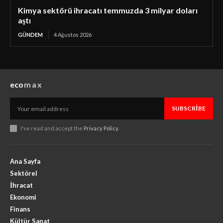
Kimya sektörü ihracatı temmuzda 3 milyar doları
aştı
GÜNDEM
4 Ağustos 2026
eco
max
SUBSCRIBE
I've read and accept the
Privacy Policy
.
Ana Sayfa
Sektörel
İhracat
Ekonomi
Finans
Kültür Sanat