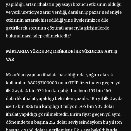
yapıldığı, artan ithalatın piyasayı bozucu etkisinin olduğu
ve yerli üreticiye zarar verdiği, daralan iç pazar nedeniyle
etkisinin artarak hissedildiği yine üyelerimizce dile
getirilerek sorunun çözümü amacıyla girişimlerde
bulunulması talep edilmektedir.”
MİKTARDA YÜZDE 247, DEĞERDE İSE YÜZDE 203 ARTIŞ
VAR
Mısır’dan yapılan ithalata bakıldığında, yoğun olarak
kullanılan 680293100000 nolu GTİP üzerinden geçen yıl
ilk 2 ayda 4 bin 575 ton karşılığı 1 milyon 153 bin 160
dolarlık ithalat yapıldığı belirtilen yazıda; “Bu yıl ilk 2 ayda
ise 15 bin 886 ton karşılığı 3 milyon 505 bin 505 dolar
ithalat yapıldığı görülmektedir. Birim fiyat geçen yıl aynı
dönemde ton başına 252 dolar seviyesindeyken bu yıl ton
başına 220,66 dolara gerilemiştir. İlk 2 aya bakıldığında