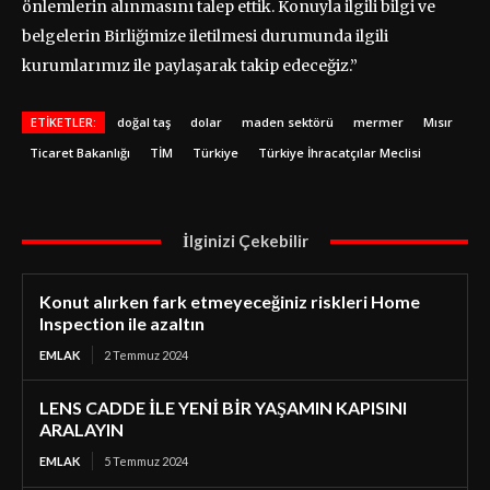
önlemlerin alınmasını talep ettik. Konuyla ilgili bilgi ve
belgelerin Birliğimize iletilmesi durumunda ilgili
kurumlarımız ile paylaşarak takip edeceğiz.”
ETIKETLER:
doğal taş
dolar
maden sektörü
mermer
Mısır
Ticaret Bakanlığı
TİM
Türkiye
Türkiye İhracatçılar Meclisi
İlginizi Çekebilir
Konut alırken fark etmeyeceğiniz riskleri Home
Inspection ile azaltın
EMLAK
2 Temmuz 2024
LENS CADDE İLE YENİ BİR YAŞAMIN KAPISINI
ARALAYIN
EMLAK
5 Temmuz 2024