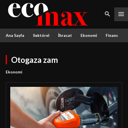
Ana Sayfa
Sektörel
İhracat
Ekonomi
Finans
Otogaza zam
Ekonomi