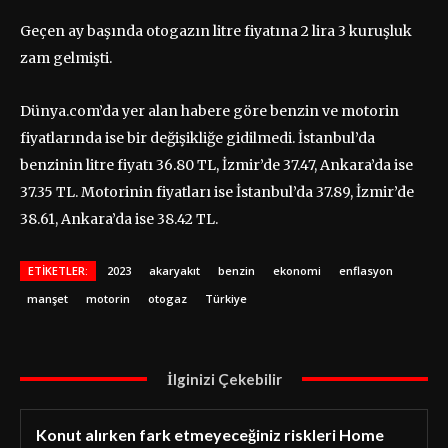
Geçen ay başında otogazın litre fiyatına 2 lira 3 kuruşluk
zam gelmişti.
Dünya.com’da yer alan habere göre benzin ve motorin
fiyatlarında ise bir değişikliğe gidilmedi. İstanbul’da
benzinin litre fiyatı 36.80 TL, İzmir’de 37.47, Ankara’da ise
37.35 TL. Motorinin fiyatları ise İstanbul’da 37.89, İzmir’de
38.61, Ankara’da ise 38.42 TL.
ETIKETLER:
2023
akaryakıt
benzin
ekonomi
enflasyon
manşet
motorin
otogaz
Türkiye
İlginizi Çekebilir
Konut alırken fark etmeyeceğiniz riskleri Home