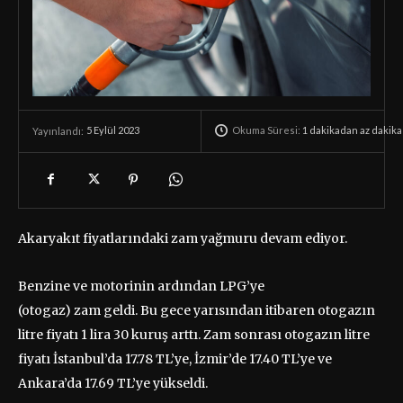
Okuma Süresi:
1 dakikadan az
dakika
5 Eylül 2023
Yayınlandı:
Akaryakıt fiyatlarındaki zam yağmuru devam ediyor.
Benzine ve motorinin ardından LPG’ye
(otogaz) zam geldi. Bu gece yarısından itibaren otogazın
litre fiyatı 1 lira 30 kuruş arttı. Zam sonrası otogazın litre
fiyatı İstanbul’da 17.78 TL’ye, İzmir’de 17.40 TL’ye ve
Ankara’da 17.69 TL’ye yükseldi.