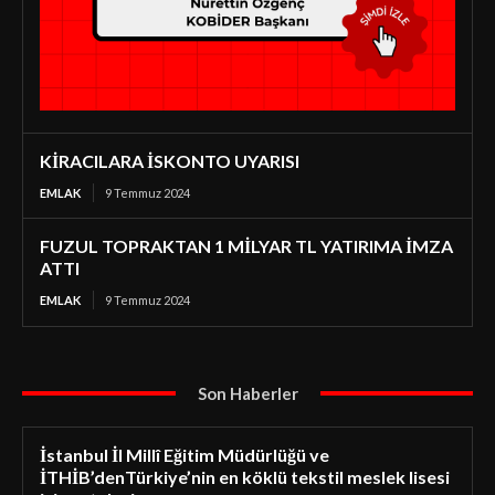
KİRACILARA İSKONTO UYARISI
EMLAK
9 Temmuz 2024
FUZUL TOPRAKTAN 1 MİLYAR TL YATIRIMA İMZA
ATTI
EMLAK
9 Temmuz 2024
Son Haberler
İstanbul İl Millî Eğitim Müdürlüğü ve
İTHİB’denTürkiye’nin en köklü tekstil meslek lisesi