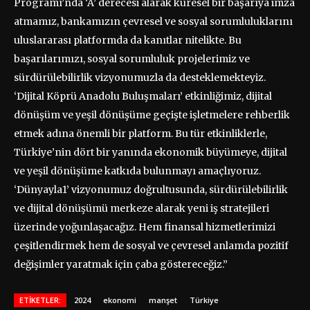
Programı’nda ‘A’ derecesi alarak küresel bir başarıya imza
atmamız, bankamızın çevresel ve sosyal sorumluluklarını
uluslararası platformda da kanıtlar nitelikte​​. Bu
başarılarımızı, sosyal sorumluluk projelerimiz ve
sürdürülebilirlik vizyonumuzla da desteklemekteyiz.
‘Dijital Köprü Anadolu Buluşmaları’ etkinliğimiz, dijital
dönüşüm ve yeşil dönüşüme geçişte işletmelere rehberlik
etmek adına önemli bir platform. Bu tür etkinliklerle,
Türkiye’nin dört bir yanında ekonomik büyümeye, dijital
ve yeşil dönüşüme katkıda bulunmayı amaçlıyoruz​​.
‘Dünyayla1’ vizyonumuz doğrultusunda, sürdürülebilirlik
ve dijital dönüşümü merkeze alarak yeni iş stratejileri
üzerinde yoğunlaşacağız. Hem finansal hizmetlerimizi
çeşitlendirmek hem de sosyal ve çevresel anlamda pozitif
değişimler yaratmak için çaba göstereceğiz.”
ETIKETLER:
2024
ekonomi
manşet
Türkiye