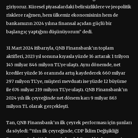
giriyoruz. Küresel piyasalardaki belirsizliklere ve jeopolitik
risklere rağmen, hem ülkemiz ekonomisinin hem de
bankamızın 2024 yılına finansal açıdan güçlü bir
başlangıç yaptığını düşünüyorum” dedi.
31 Mart 2024 itibarıyla, QNB Finansbank’ın toplam
aktifleri, 2023 yıl sonuna kıyasla yüzde 16 artarak 1 trilyon
145 milyar 846 milyon TL’ye ulaştı. Aynı dönemde, net
krediler yüzde 16 oranında artış kaydederek 660 milyar
297 milyon TL’ye, müşteri mevduatı ise yüzde 12 büyüme
ile 676 milyar 219 milyon TL’ye ulaştı. QNB Finansbank’ın
2024 yılı ilk çeyreğinde net dönem karı 9 milyar 863
milyon TL olarak gerçekleşti.
Tan, QNB Finansbank’ın ilk çeyrek performası için şunları
da söyledi: “Yılın ilk çeyreğinde, CDP İklim Değişikliği