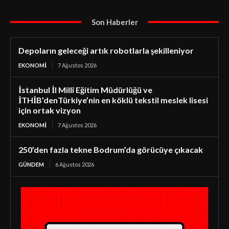
Son Haberler
Depoların geleceği artık robotlarla şekilleniyor
EKONOMI
7 Ağustos 2026
İstanbul İl Millî Eğitim Müdürlüğü ve
İTHİB’denTürkiye’nin en köklü tekstil meslek lisesi
için ortak vizyon
EKONOMI
7 Ağustos 2026
250’den fazla tekne Bodrum’da görücüye çıkacak
GÜNDEM
6 Ağustos 2026