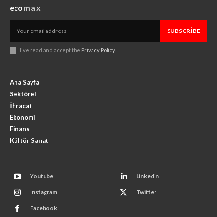
eco
max
SUBSCRIBE
I've read and accept the
Privacy Policy
.
Ana Sayfa
Sektörel
İhracat
Ekonomi
Finans
Kültür Sanat
Youtube
Linkedin
Instagram
Twitter
Facebook