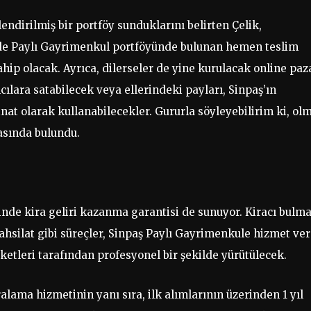
endirilmiş bir portföy sunduklarını belirten Çelik,
li’de Paylı Gayrimenkul portföyünde bulunan hemen teslim
hip olacak. Ayrıca, dilerseler de yine kurulacak online paz
mcılara satabilecek veya ellerindeki payları, Sinpaş’ın
nat olarak kullanabilecekler. Gururla söyleyebilirim ki, ol
masında bulundu.
inde kira geliri kazanma garantisi de sunuyor. Kiracı bulma
ahsilat gibi süreçler, Sinpaş Paylı Gayrimenkule hizmet ve
tleri tarafından profesyonel bir şekilde yürütülecek.
alama hizmetinin yanı sıra, ilk alımlarının üzerinden 1 yıl