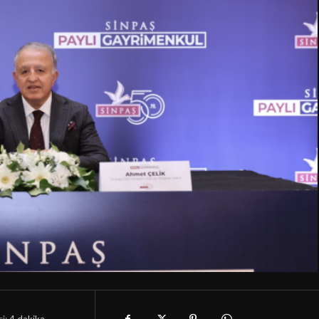
i:
4
dakika