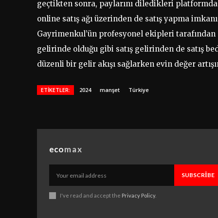
geçtikten sonra, paylarını diledikleri platformda
online satış ağı üzerinden de satış yapma imkanın
Gayrimenkul’ün profesyonel ekipleri tarafından s
gelirinde olduğu gibi satış gelirinden de satış be
düzenli bir gelir akışı sağlarken evin değer art
ETIKETLER:
2024
manşet
Türkiye
eco
max
SUBSCRIBE
I've read and accept the
Privacy Policy
.