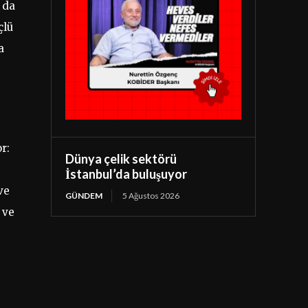
 da
çlü
a
r:
Dünya çelik sektörü
İstanbul’da buluşuyor
ve
GÜNDEM
5 Ağustos 2026
 ve