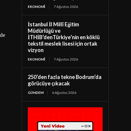
EKONOMI
7 Ağustos 2026
İstanbul İl Millî Eğitim
Müdürlüğü ve
 de
İTHİB’denTürkiye’nin en köklü
tekstil meslek lisesi için ortak
vizyon
EKONOMI
7 Ağustos 2026
250’den fazla tekne Bodrum’da
görücüye çıkacak
GÜNDEM
6 Ağustos 2026