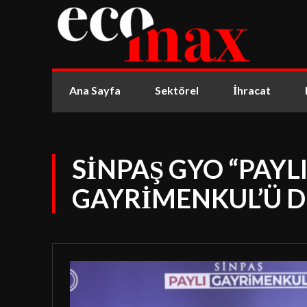
Ana Sayfa
Sektörel
İhracat
SİNPAŞ GYO “PAYL
GAYRİMENKUL’Ü 