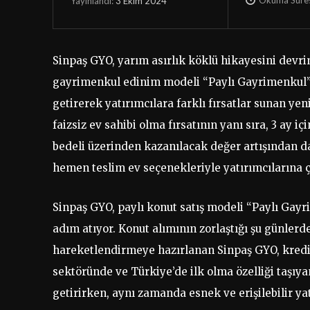
3 Ekim 2024
Yayınlandı:
Sinpaş GYO, yarım asırlık köklü hikayesini devrim
gayrimenkul edinim modeli “Paylı Gayrimenkul”ü 
getirerek yatırımcılara farklı fırsatlar sunan yen
faizsiz ev sahibi olma fırsatının yanı sıra, 3 ay i
bedeli üzerinden kazanılacak değer artışından da
hemen teslim ev seçenekleriyle yatırımcılarına ç
Sinpaş GYO, paylı konut satış modeli “Paylı Gay
adım atıyor. Konut alımının zorlaştığı şu günler
hareketlendirmeye hazırlanan Sinpaş GYO, kredis
sektöründe ve Türkiye’de ilk olma özelliği taşıy
getirirken, aynı zamanda esnek ve erişilebilir ya