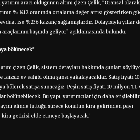
tırım aracı olduğunun altını çizen Çelik, “Oransal olarak
rının % 1412 oranında ortalama değer artışı gösterirken gü
vduat ise %236 kazanç sağlamışlardır. Dolayısıyla yıllar d
 araçlarının başında geliyor” açıklamasında bulundu.
paya bölünecek”
 atını çizen Çelik, sistem detayları hakkında şunları söylüyo
e faizsiz ev sahibi olma şansı yakalayacaklar. Satış fiyatı 10
a bölerek satışa sunacağız. Peşin satış fiyatı 10 milyon TL 
r bölünebilecek. Bu yapı, yatırımcılar için daha erişilebilir
payını elinde tuttuğu sürece konutun kira gelirinden payı
 kira getirisi elde etmeye başlayacak.”