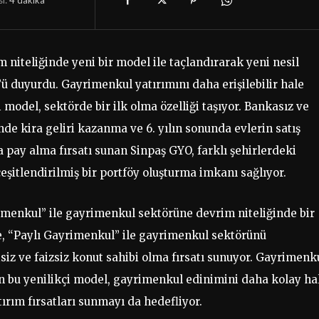
 niteliğinde yeni bir model ile taçlandırarak yeni nesil
duyurdu. Gayrimenkul yatırımını daha erişilebilir hale
i model, sektörde bir ilk olma özelliği taşıyor. Bankasız ve
çinde kira geliri kazanma ve 6. yılın sonunda evlerin satış
 pay alma fırsatı sunan Sinpaş GYO, farklı şehirlerdeki
eşitlendirilmiş bir portföy oluşturma imkanı sağlıyor.
rimenkul” ile gayrimenkul sektörüne devrim niteliğinde bir
de, “Paylı Gayrimenkul” ile gayrimenkul sektörünü
iz ve faizsiz konut sahibi olma fırsatı sunuyor. Gayrimenk
an bu yenilikçi model, gayrimenkul edinimini daha kolay ha
tırım fırsatları sunmayı da hedefliyor.