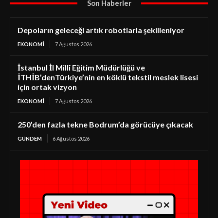
Son Haberler
Depoların geleceği artık robotlarla şekilleniyor
EKONOMI
7 Ağustos 2026
İstanbul İl Millî Eğitim Müdürlüğü ve
İTHİB’denTürkiye’nin en köklü tekstil meslek lisesi
için ortak vizyon
EKONOMI
7 Ağustos 2026
250’den fazla tekne Bodrum’da görücüye çıkacak
GÜNDEM
6 Ağustos 2026