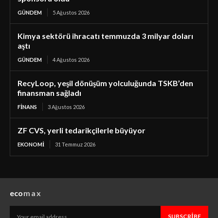
GÜNDEM
5 Ağustos 2026
Kimya sektörü ihracatı temmuzda 3 milyar doları
aştı
GÜNDEM
4 Ağustos 2026
RecyLoop, yeşil dönüşüm yolculuğunda TSKB’den
finansman sağladı
FINANS
3 Ağustos 2026
ZF CVS, yerli tedarikçilerle büyüyor
EKONOMI
31 Temmuz 2026
eco
max
SUBSCRIBE