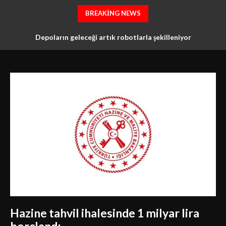
BREAKING NEWS
İstanbul İl Millî Eğitim Müdürlüğü ve İTHİB’denTürkiye’nin en
Depoların geleceği artık robotlarla şekilleniyor
köklü tekstil meslek lisesi için ortak vizyon
Hazine tahvil ihalesinde 1 milyar lira
borçlandı