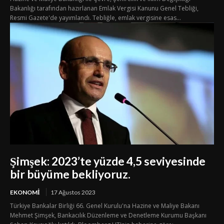
Bakanlığı tarafından hazırlanan Emlak Vergisi Kanunu Genel Tebliği,
Resmi Gazete'de yayımlandı. Tebliğle, emlak vergisine esas...
Şimşek: 2023’te yüzde 4,5 seviyesinde
bir büyüme bekliyoruz.
EKONOMI
17 Ağustos 2023
Türkiye Bankalar Birliği 66. Genel Kurulu'na Hazine ve Maliye Bakanı
Mehmet Şimşek, Bankacılık Düzenleme ve Denetleme Kurumu Başkanı