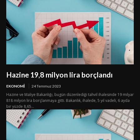
Hazine 19,8 milyon lira borçlandı
EKONOMI
24 Temmuz 2023
Hazine ve Maliye Bakanlığı, bugün düzenlediği tahvil ihalesinde 19 milyar
818 milyon lira borçlanmaya gitti. Bakanlık, ihalede, 5 yıl vadeli, 6 ayda
bir yüzde 8,65...