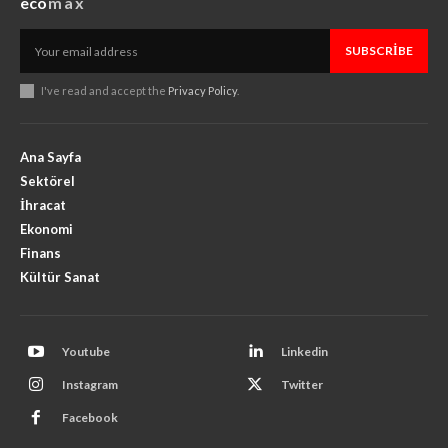
eco
max
SUBSCRIBE
I've read and accept the
Privacy Policy
.
Ana Sayfa
Sektörel
İhracat
Ekonomi
Finans
Kültür Sanat
Youtube
Linkedin
Instagram
Twitter
Facebook