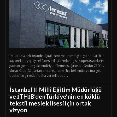
Depolama sektöründe dijitalleşme ve otomasyon yatırımları hız
kazanırken, yapay zekâ destekli sistemler lojistik operasyonların
yapısını yeniden şekillendiriyor. Temesist Şirketler Grubu CEO'su
Murat Kadir Gül, artan e-ticaret hacmi, hız beklentisi ve maliyet
baskısının şirketleri daha verimli depo...
İstanbul İl Millî Eğitim Müdürlüğü
ve İTHİB’denTürkiye’nin en köklü
tekstil meslek lisesi için ortak
vizyon