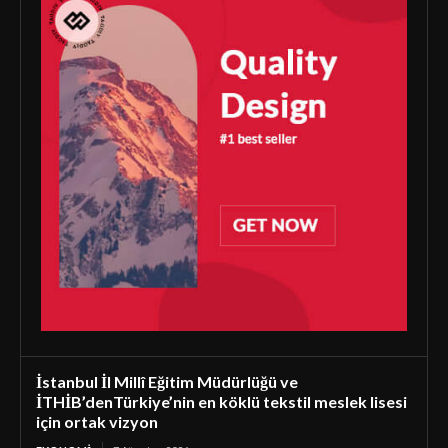
İstanbul İl Millî Eğitim Müdürlüğü ve
İTHİB’denTürkiye’nin en köklü tekstil meslek lisesi
için ortak vizyon