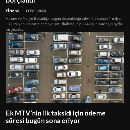
FINANS
11 Eylül 2023
Hazine ve Maliye Bakanlığı, bugün düzenlediği tahvil ihalesinde 1 milyar
13,1 milyon lira borçlanmaya gitti. İhalede, 2 yıl (749 gün) vadeli, 6 ayda
bir yüzde...
Ek MTV’nin ilk taksidi için ödeme
süresi bugün sona eriyor