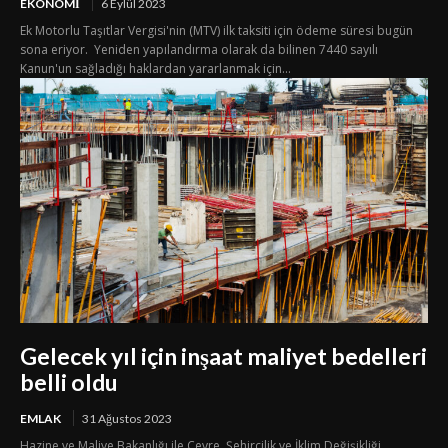
EKONOMI
6 Eylül 2023
Ek Motorlu Taşıtlar Vergisi'nin (MTV) ilk taksiti için ödeme süresi bugün
sona eriyor. Yeniden yapılandırma olarak da bilinen 7440 sayılı
Kanun'un sağladığı haklardan yararlanmak için...
Gelecek yıl için inşaat maliyet bedelleri
belli oldu
EMLAK
31 Ağustos 2023
Hazine ve Maliye Bakanlığı ile Çevre, Şehircilik ve İklim Değişikliği