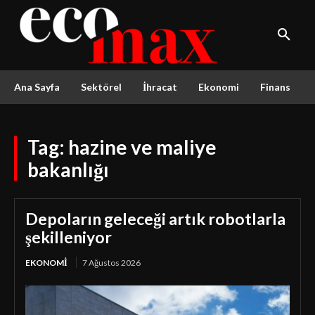
Ana Sayfa
Sektörel
İhracat
Ekonomi
Finans
Tag:
hazine ve maliye
bakanlığı
Depoların geleceği artık robotlarla
şekilleniyor
EKONOMI
7 Ağustos 2026