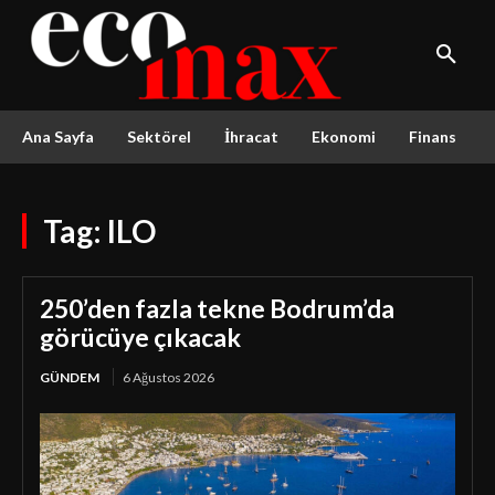
Ana Sayfa
Sektörel
İhracat
Ekonomi
Finans
Tag:
ILO
250’den fazla tekne Bodrum’da
görücüye çıkacak
GÜNDEM
6 Ağustos 2026