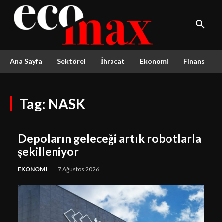
Ana Sayfa
Sektörel
İhracat
Ekonomi
Finans
Tag:
NASK
Depoların geleceği artık robotlarla
şekilleniyor
EKONOMI
7 Ağustos 2026