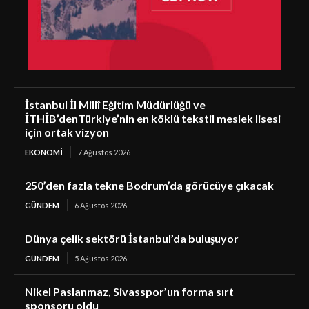
İstanbul İl Millî Eğitim Müdürlüğü ve
İTHİB’denTürkiye’nin en köklü tekstil meslek lisesi
için ortak vizyon
EKONOMI
7 Ağustos 2026
250’den fazla tekne Bodrum’da görücüye çıkacak
GÜNDEM
6 Ağustos 2026
Dünya çelik sektörü İstanbul’da buluşuyor
GÜNDEM
5 Ağustos 2026
Nikel Paslanmaz, Sivasspor’un forma sırt
sponsoru oldu