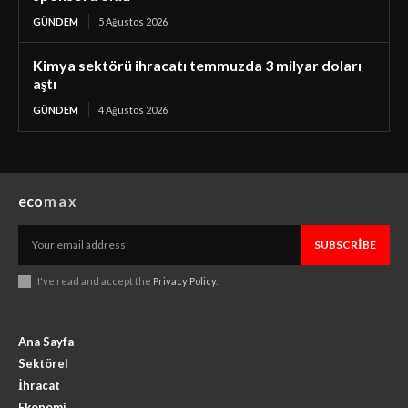
GÜNDEM
5 Ağustos 2026
Kimya sektörü ihracatı temmuzda 3 milyar doları
aştı
GÜNDEM
4 Ağustos 2026
eco
max
SUBSCRIBE
I've read and accept the
Privacy Policy
.
Ana Sayfa
Sektörel
İhracat
Ekonomi