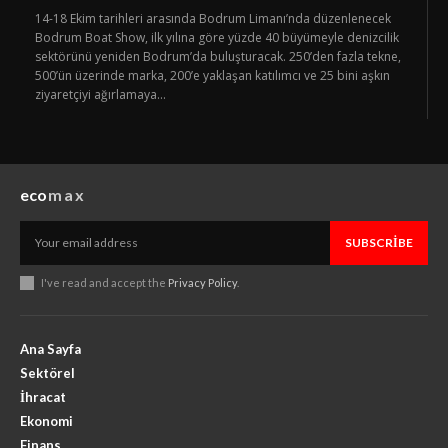
14-18 Ekim tarihleri arasında Bodrum Limanı’nda düzenlenecek
Bodrum Boat Show, ilk yılına göre yüzde 40 büyümeyle denizcilik
sektörünü yeniden Bodrum’da buluşturacak. 250’den fazla tekne,
500’ün üzerinde marka, 200’e yaklaşan katılımcı ve 25 bini aşkın
ziyaretçiyi ağırlamaya...
eco
max
SUBSCRIBE
I've read and accept the
Privacy Policy
.
Ana Sayfa
Sektörel
İhracat
Ekonomi
Finans