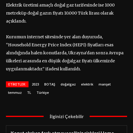
Elektrik üretimi amaçlı doğal gaz tarifesinde ise 1000
metreküp doğal gazın fiyatı 10.000 Türk lirası olarak
açıklandı.
Kurumun internet sitesinde yer alan duyuruda,
“Household Energy Price Index (HEPI) fiyatları esas
alındığında halen konutlarda, Ukrayna’dan sonra Avrupa
ülkeleri arasında en düşük doğalgaz fiyatı ülkemizde
uygulanmaktadır.” ifadesi kullanıldı.
ETIKETLER:
2023
BOTAŞ
doğalgaz
elektrik
manşet
temmuz
TL
Türkiye
İlginizi Çekebilir
Konut alırken fark etmeyeceğiniz riskleri Home