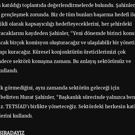
n katıldığı toplantıda değerlendirmelerde bulundu. Şahinler
gençleşmek zorunda. Biz de tüm bunları başarma hedefi il
kli olarak kapsayıcılığı hedefleyeceklerini, her şehirdeki
kuracaklarını kaydeden Şahinler, “Yeni dönemde birinci konu
şacak birçok komisyon oluşturacağız ve ulaşılabilir bir yönet
apı kuracağız. Küresel konjonktürün üreticilerimizi çok
e sadece sektörü konuşma zamanı. Bu anlayış sektörümüz ve
ullandı.
ak görmediğini, aynı zamanda sektörün geleceği için
belirten Murat Şahinler, “Başkanlık sürecinde yalnızca be
iz. TETSİAD’ı birlikte yöneteceğiz. Sektördeki herkesin kat
erini kullandı.
SIRADAYIZ