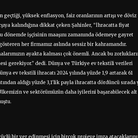
eçtiği, yüksek enflasyon, faiz oranlarının artışı ve döviz
rşıya kalındığına dikkat çeken Şahinler, “İhracatta fiyat
bu dönemde işçisinin maaşını zamanında ödemeye gayret
gösteren her firmamız aslında sessiz bir kahramandır.
alarımızın ayakta kalması çok önemli. Ancak bu zorlukları
si gerekiyor.” dedi. Dünya ve Türkiye ev tekstili verileri
nya ev tekstili ihracatı 2024 yılında yüzde 1,9 artarak 61
atından aldığı yüzde 3,1’lik payla ihracatta dördüncü sırada 
 Ülkemizin ve sektörümüzün daha iyilerini başarabilecek alt
nuştu.
güçlü bir yer edinmesi için birçok projeye imza atacakların