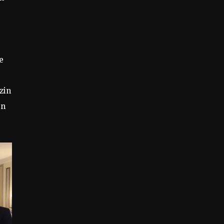
e
zin
in