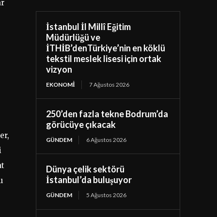
ar
İstanbul İl Millî Eğitim
Müdürlüğü ve
İTHİB’denTürkiye’nin en köklü
tekstil meslek lisesi için ortak
vizyon
EKONOMI
7 Ağustos 2026
250’den fazla tekne Bodrum’da
görücüye çıkacak
er,
GÜNDEM
6 Ağustos 2026
i
at
Dünya çelik sektörü
İstanbul’da buluşuyor
ı
GÜNDEM
5 Ağustos 2026