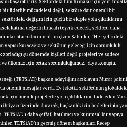
ını başarabiliriz. Sektördeki tüm firmalar için yeni fırsatl
a bir liderlik mücadelesi değil, sektöre dair önemli bir
ektördeki değişim için güçlü bir ekiple yola çıktıklarını
yüksek katma değerli ihracatı teşvik edecek, sektörü daha
adımlar atacaklarının altını çizen Şahinler, “Her şehirdeki
im yapısı kuracağız ve sektörün geleceği için sorumluluk
k zorladığı şu dönemde kişileri değil projeleri ve sadece
ve ülkemiz için ortak sorumluluğumuz.” diye konuştu.
 Derneği (TETSİAD) başkan adaylığını açıklayan Murat Şahinl
yla önemli mesajlar verdi. Ev tekstili sektörünün globaldek
ek için önemli projelerle yola çıktıklarını ifade eden Mur
 ihtiyacı üzerinde durarak, başkanlık için hedeflerinin yan
ı. TETSİAD’ı daha şeffaf, katılımcı ve kurumsal bir yapıya
ahinler, TETSİAD’ın geçmiş dönem başkanları Recep