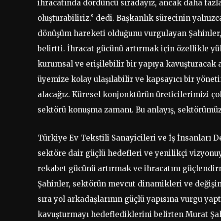
ihracatında dördüncü sıradayız, ancak daha fazlas
oluşturabiliriz.” dedi. Başkanlık sürecinin yalnızc
dönüşüm hareketi olduğunu vurgulayan Şahinler, s
belirtti. İhracat gücünü artırmak için özellikle 
kurumsal ve erişilebilir bir yapıya kavuşturacak 
üyemize kolay ulaşılabilir ve kapsayıcı bir yönet
alacağız. Küresel konjonktürün üreticilerimizi ço
sektörü konuşma zamanı. Bu anlayış, sektörümüz 
Türkiye Ev Tekstili Sanayicileri ve İş İnsanları
sektöre dair güçlü hedefleri ve yenilikçi vizyonu
rekabet gücünü artırmak ve ihracatını güçlendirm
Şahinler, sektörün mevcut dinamikleri ve değişim
sıra yol arkadaşlarının güçlü yapısına vurgu yapt
kavuşturmayı hedeflediklerini belirten Murat Ş