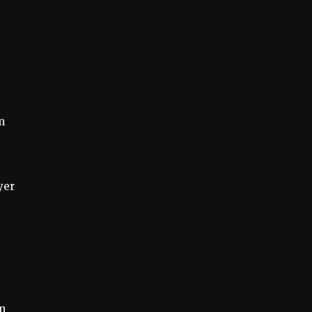
n
yer
ın