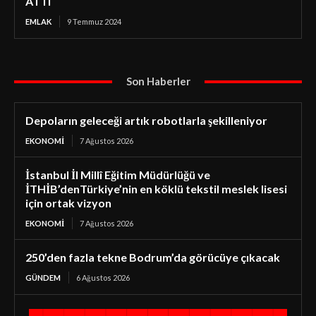
ATTI
EMLAK
9 Temmuz 2024
Son Haberler
Depoların geleceği artık robotlarla şekilleniyor
EKONOMI
7 Ağustos 2026
İstanbul İl Millî Eğitim Müdürlüğü ve
İTHİB’denTürkiye’nin en köklü tekstil meslek lisesi
için ortak vizyon
EKONOMI
7 Ağustos 2026
250’den fazla tekne Bodrum’da görücüye çıkacak
GÜNDEM
6 Ağustos 2026