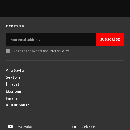
eco
max
SUBSCRIBE
I've read and accept the
Privacy Policy
.
Ana Sayfa
Sektörel
İhracat
Ekonomi
Finans
Kültür Sanat
Youtube
Linkedin