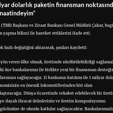
lyar dolarlık paketin finansman noktasın
anaatindeyim”
i (TBB) Başkanı ve Ziraat Bankası Genel Müdürü Çakar, bug
yapma bilinci ile hareket ettiklerini ifade etti.
 hızlı değiştiğini aktararak, şunları kaydetti:
yön veren ülke olmak, üretimde sürdürülebilirliği sağlama
i üye bankalarımız ile birlikte yeni bir finansman desteği
ılarımıza sağlayacağız. 11 bankanın katılımı ile 1 milyar dol
onomisinin en önemli lokomotiflerinden biri olan
laştıracağız. Dünya ticaretinde rekabet edebilecek bir üret
jiye dayalı ihracat ürünlerinin ve üretim kompozisyonun
gücümüze de olumlu katkılar sağlayacaktır. Bankalarımızl