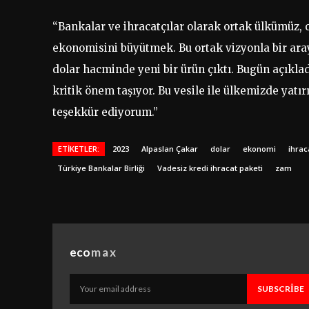
“Bankalar ve ihracatçılar olarak ortak ülkümüz, 
ekonomisini büyütmek. Bu ortak vizyonla bir araya
dolar hacminde yeni bir ürün çıktı. Bugün açıklad
kritik önem taşıyor. Bu vesile ile ülkemizde yatı
teşekkür ediyorum.”
ETIKETLER:
2023
Alpaslan Çakar
dolar
ekonomi
ihrac
Türkiye Bankalar Birliği
Vadesiz kredi ihracat paketi
zam
eco
max
SUBSCRIBE