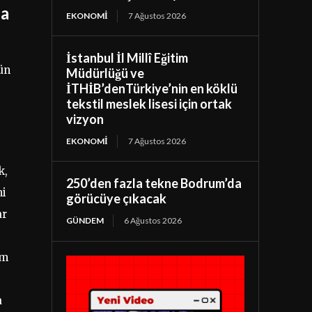
da
EKONOMI
7 Ağustos 2026
İstanbul İl Millî Eğitim
ün
Müdürlüğü ve
İTHİB’denTürkiye’nin en köklü
tekstil meslek lisesi için ortak
vizyon
EKONOMI
7 Ağustos 2026
k,
250’den fazla tekne Bodrum’da
ni
görücüye çıkacak
ar
GÜNDEM
6 Ağustos 2026
im
a