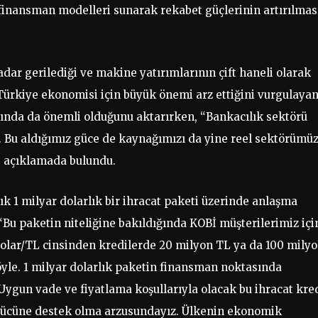
 finansman modelleri sunarak rekabet güçlerinin artırılmas
adar gerilediği ve makine yatırımlarının çift haneli olarak
ın Türkiye ekonomisi için büyük önemi arz ettiğini vurgulaya
sında da önemli olduğunu aktarırken, “Bankacılık sektörü
Bu aldığımız güce de kaynağımızı da yine reel sektörümü
e açıklamada bulundu.
şık 1 milyar dolarlık bir ihracat paketi üzerinde anlaşma
u paketin niteliğine bakıldığında KOBİ müşterilerimiz içi
 dolar/TL cinsinden kredilerde 20 milyon TL ya da 100 mily
le. 1 milyar dolarlık paketin finansman noktasında
Uygun vade ve fiyatlama koşullarıyla olacak bu ihracat kre
 gücüne destek olma arzusundayız. Ülkenin ekonomik