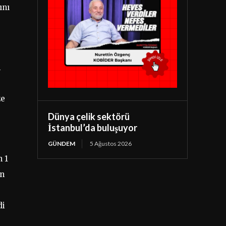
ını
n
ze
Dünya çelik sektörü
İstanbul’da buluşuyor
GÜNDEM
5 Ağustos 2026
n 1
on
di