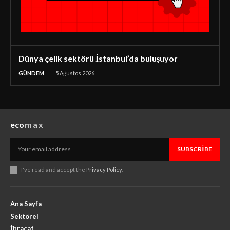
Dünya çelik sektörü İstanbul’da buluşuyor
GÜNDEM
5 Ağustos 2026
eco
max
SUBSCRIBE
I've read and accept the
Privacy Policy
.
Ana Sayfa
Sektörel
İhracat