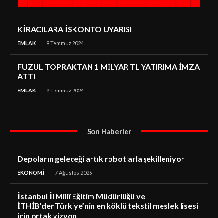
KİRACILARA İSKONTO UYARISI
EMLAK
9 Temmuz 2024
FUZUL TOPRAKTAN 1 MİLYAR TL YATIRIMA İMZA
ATTI
EMLAK
9 Temmuz 2024
Son Haberler
Depoların geleceği artık robotlarla şekilleniyor
EKONOMI
7 Ağustos 2026
İstanbul İl Millî Eğitim Müdürlüğü ve
İTHİB’denTürkiye’nin en köklü tekstil meslek lisesi
için ortak vizyon