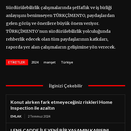
Sürdürülebilirlik çalışmalarında şeffaflık ve iş birliği
anlayışını benimseyen TÜRKÇİMENTO, paydaşlardan
gelen görüş ve önerilere büyük önem veriyor.
TÜRKÇİMENTO’nun sürdürülebilirlik yolculuğunda
rehberlik edecek olan tüm paydaşlarının katkıları,
raporda yer alan çalışmaların gelişimine yön verecek.
ETIKETLER:
2024
manşet
Türkiye
İlginizi Çekebilir
Konut alırken fark etmeyeceğiniz riskleri Home
Inspection ile azaltın
EMLAK
2 Temmuz 2024
LENS CADDE İLE YENİ BİR YAŞAMIN KAPISINI