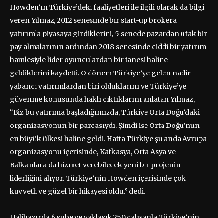
Howden’ın Türkiye’deki faaliyetleri ile ilgili olarak da bilgi
veren Yılmaz, 2012 senesinde bir start-up brokera
yatırımla piyasaya girdiklerini, 5 senede pazardan ufak bir
pay almalarının ardından 2018 senesinde ciddi bir yatırım
hamlesiyle lider oyunculardan bir tanesi haline
geldiklerini kaydetti. O dönem Türkiye’ye gelen nadir
yabancı yatırımlardan biri olduklarını ve Türkiye’ye
güvenme konusunda haklı çıktıklarını anlatan Yılmaz,
“Biz bu yatırıma başladığımızda, Türkiye Orta Doğu’daki
organizasyonun bir parçasıydı. Şimdi ise Orta Doğu’nun
en büyük ülkesi haline geldi. Hatta Türkiye şu anda Avrupa
organizasyonu içerisinde, Kafkasya, Orta Asya ve
Balkanlara da hizmet verebilecek yeni bir projenin
liderliğini alıyor. Türkiye’nin Howden içerisinde çok
kuvvetli ve güzel bir hikayesi oldu.” dedi.
Halihazırda 6 şube ve yaklaşık 250 çalışanla Türkiye’nin