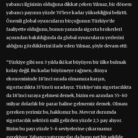
yabancı ilgisinin olduğuna dikkat çeken Yılmaz, bir dönem
yabancı payının yüzde 70’lere kadar yükseldiğini belirtti.
Önemli global oyuncuların birçoğunun Türkiye’de
faaliyette olduğunu, bunun yanında sigorta brokerleri
açısından bakıldığında da global oyuncuların yerlerini
aldığını gördüklerini ifade eden Yılmaz, şöyle devam etti:
“Türkiye gibi son 3 yılda iki kat büyüyen bir ülke bulmak
kolay değil. Bu kadar büyümeye rağmen, dünya
ekonomisinde 18’inci sırada olmamıza karşın,
sigortacılıkta 33’üncü sıradayız. Türkiye’nin sigortacılıkta
da 18’inci sıraya gelmesi demek, bizim en azından 55-60
milyar dolarlık bir pazar haline gelmemiz demek. Olması
gereken yerimiz bu, hakkımız bu. Mevcut durumda
sigortacılık sektörü milli gelirden yüzde 2,5 pay alıyor.
Bizim bu payı yüzde 5-6 seviyelerine çıkarmamız
gerekiyor. Yabancı yatırımcılar da bunu net bir şekilde