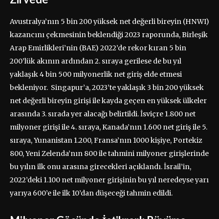
Avustralya’nın 5 bin 200 yüksek net değerli bireyin (HNWI)
kazancını çekmesinin beklendiği 2023 raporunda, Birleşik
Arap Emirlikleri’nin (BAE) 2022’de rekor kıran 5 bin
200’lük akının ardından 2. sıraya gerilese de bu yıl
yaklaşık 4 bin 500 milyonerlik net giriş elde etmesi
bekleniyor. Singapur’a, 2023’te yaklaşık 3 bin 200 yüksek
net değerli bireyin girişi ile kayda geçen en yüksek ülkeler
arasında 3. sırada yer alacağı belirtildi. İsviçre 1.800 net
milyoner girişi ile 4. sıraya, Kanada’nın 1.600 net giriş ile 5.
sıraya, Yunanistan 1.200, Fransa’nın 1000 kişiye, Portekiz
800, Yeni Zelenda’nın 800 ile tahmini milyoner girişlerinde
bu yılın ilk onu arasına girecekleri açıklandı. İsrail’in,
2022’deki 1.100 net milyoner girişinin bu yıl neredeyse yarı
yarıya 600’e ile ilk 10’dan düşeceği tahmin edildi.