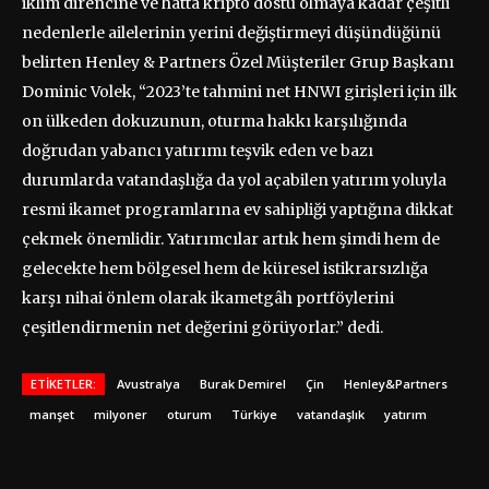
iklim direncine ve hatta kripto dostu olmaya kadar çeşitli
nedenlerle ailelerinin yerini değiştirmeyi düşündüğünü
belirten Henley & Partners Özel Müşteriler Grup Başkanı
Dominic Volek, “2023’te tahmini net HNWI girişleri için ilk
on ülkeden dokuzunun, oturma hakkı karşılığında
doğrudan yabancı yatırımı teşvik eden ve bazı
durumlarda vatandaşlığa da yol açabilen yatırım yoluyla
resmi ikamet programlarına ev sahipliği yaptığına dikkat
çekmek önemlidir. Yatırımcılar artık hem şimdi hem de
gelecekte hem bölgesel hem de küresel istikrarsızlığa
karşı nihai önlem olarak ikametgâh portföylerini
çeşitlendirmenin net değerini görüyorlar.” dedi.
ETIKETLER:
Avustralya
Burak Demirel
Çin
Henley&Partners
manşet
milyoner
oturum
Türkiye
vatandaşlık
yatırım