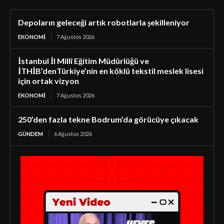
Depoların geleceği artık robotlarla şekilleniyor
EKONOMI
7 Ağustos 2026
İstanbul İl Millî Eğitim Müdürlüğü ve
İTHİB’denTürkiye’nin en köklü tekstil meslek lisesi
için ortak vizyon
EKONOMI
7 Ağustos 2026
250’den fazla tekne Bodrum’da görücüye çıkacak
GÜNDEM
6 Ağustos 2026