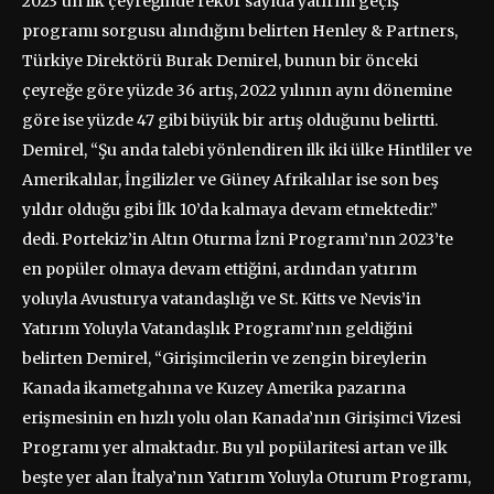
2023’ün ilk çeyreğinde rekor sayıda yatırım geçiş
programı sorgusu alındığını belirten Henley & Partners,
Türkiye Direktörü Burak Demirel, bunun bir önceki
çeyreğe göre yüzde 36 artış, 2022 yılının aynı dönemine
göre ise yüzde 47 gibi büyük bir artış olduğunu belirtti.
Demirel, “Şu anda talebi yönlendiren ilk iki ülke Hintliler ve
Amerikalılar, İngilizler ve Güney Afrikalılar ise son beş
yıldır olduğu gibi İlk 10’da kalmaya devam etmektedir.”
dedi. Portekiz’in Altın Oturma İzni Programı’nın 2023’te
en popüler olmaya devam ettiğini, ardından yatırım
yoluyla Avusturya vatandaşlığı ve St. Kitts ve Nevis’in
Yatırım Yoluyla Vatandaşlık Programı’nın geldiğini
belirten Demirel, “Girişimcilerin ve zengin bireylerin
Kanada ikametgahına ve Kuzey Amerika pazarına
erişmesinin en hızlı yolu olan Kanada’nın Girişimci Vizesi
Programı yer almaktadır. Bu yıl popülaritesi artan ve ilk
beşte yer alan İtalya’nın Yatırım Yoluyla Oturum Programı,