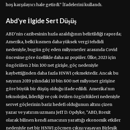
hoş karşılayıcı hale getirdi.” İfadelerini kullandı.
Abd’ye İlgide Sert Düşüş
ABD’nin cazibesinin hızla azaldığının belirtildiği raporda;
Amerika, belki kısmen daha yüksek vergi tehdidi
nedeniyle, bugün göç eden milyonerler arasında Covid
öncesine göre özellikle daha az popüler. Ülke, 2023 için
öngörülen 2 bin 100 net girişle, göç nedeniyle
kaybettiğinden daha fazla HNWI çekmektedir. Ancak bu
sayının 2019 yılındaki 10 bin 800 net milyoner girişine
göre büyük bir düşüş olduğu ifade edildi. Amerika’nın
teknolojisi, liderliği ve çok övülen özgürlükleri nedeniyle
servet göçlerinin bariz hedefi olduğunun altını çizen
yazar ve yatırım uzmanı Jeff D. Opdyke, “ABD, Brexit
olarak bilinen kendi amacının yarattığı ekonomik etkiler
nedeniyle net bir HNWI göçmen çıkışı yaşayan Birleşik