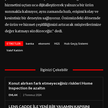
hizmetini uçtan uca dijitalleştirerek yalnızca bir ürün
sunmakla kalmıyor, aynı zamanda hızlı, erişimi kolay ve
kesintisiz bir deneyim sağlıyoruz. Önümüzdeki dönemde
de ürün ve hizmet çeşitliliğimizi artırarak müşterilerimize
değer katmayı sürdüreceğiz.” dedi.
ETIKETLER:
banka
ekonomi
HGS
Hızlı Geçiş Sistemi
Vakıf Katılım
İlginizi Çekebilir
Konut alırken fark etmeyeceğiniz riskleri Home
Inspection ile azaltın
EMLAK
2 Temmuz 2024
LENS CADDE İLE YENİ BİR YAŞAMIN KAPISINI