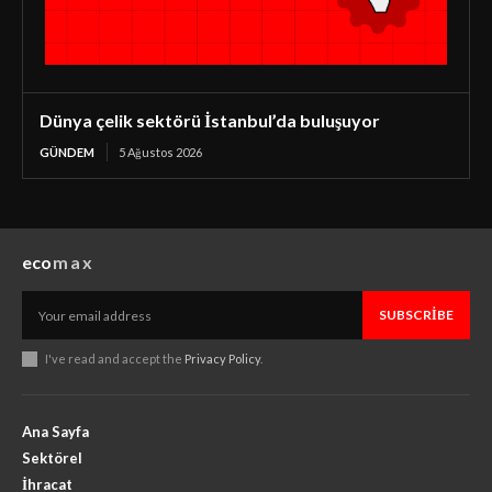
Dünya çelik sektörü İstanbul’da buluşuyor
GÜNDEM
5 Ağustos 2026
eco
max
SUBSCRIBE
I've read and accept the
Privacy Policy
.
Ana Sayfa
Sektörel
İhracat