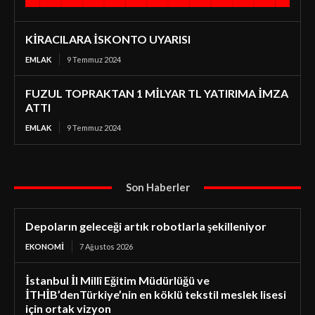
KİRACILARA İSKONTO UYARISI
EMLAK
9 Temmuz 2024
FUZUL TOPRAKTAN 1 MİLYAR TL YATIRIMA İMZA
ATTI
EMLAK
9 Temmuz 2024
Son Haberler
Depoların geleceği artık robotlarla şekilleniyor
EKONOMI
7 Ağustos 2026
İstanbul İl Millî Eğitim Müdürlüğü ve
İTHİB’denTürkiye’nin en köklü tekstil meslek lisesi
için ortak vizyon