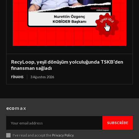
RecyLoop, yeşil dönüşüm yolculuğunda TSKB’den
finansman sağladı
FINANS
3 Ağustos 2026
eco
max
SUBSCRIBE
I've read and accept the
Privacy Policy
.